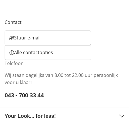
Contact
Stuur e-mail
Opent e-mailclient
Alle contactopties
Telefoon
Wij staan dagelijks van 8.00 tot 22.00 uur persoonlijk
voor u klaar!
Telefoonnummer:
043 - 700 33 44
Opent telefoonclient
Your Look... for less!