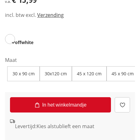
v.a.
incl. btw excl.
Verzending
offwhite
Maat
30 x 90 cm
30x120 cm
45 x 120 cm
45 x 90 cm
In het winkelmandje
Levertijd:
Kies alstublieft een maat