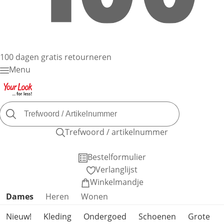
100 dagen gratis retourneren
Menu
Trefwoord / artikelnummer
Bestelformulier
Verlanglijst
Winkelmandje
Productcategorieën overslaan
Dames
Heren
Wonen
Nieuw!
Kleding
Ondergoed
Schoenen
Grote