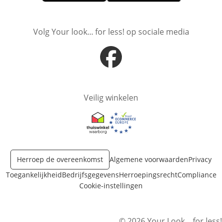
Opent in nieuw venster
Opent in nieuw venster
Volg Your look... for less! op sociale media
Opent in nieuw venster
Veilig winkelen
Opent in nieuw venster
Opent in nieuw venster
Herroep de overeenkomst
Algemene voorwaarden
Privacy
Toegankelijkheid
Bedrijfsgegevens
Herroepingsrecht
Compliance
Cookie-instellingen
© 2026 Your Look... for less!