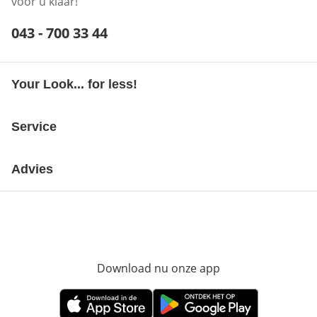
voor u klaar!
Telefoonnummer:
043 - 700 33 44
Opent telefoonclient
Your Look... for less!
Service
Advies
Download nu onze app
Opent in nieuw ve