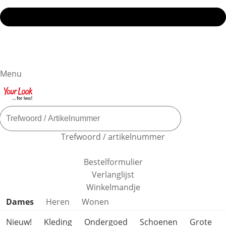
Menu
Trefwoord / artikelnummer
Bestelformulier
Verlanglijst
Winkelmandje
Productcategorieën overslaan
Dames
Heren
Wonen
Nieuw!
Kleding
Ondergoed
Schoenen
Grote