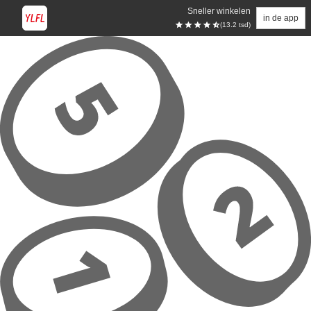
Sneller winkelen
in de app
(13.2 tsd)
Overslaan naar hoofdinhoud