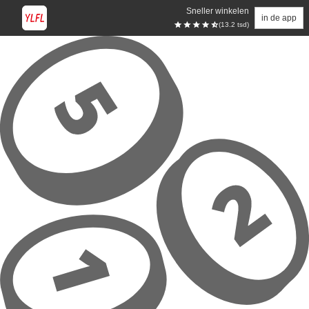
Sneller winkelen
in de app
(13.2 tsd)
Overslaan naar hoofdinhoud