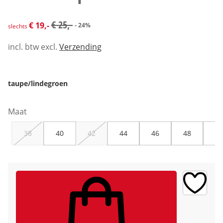
kortingsprijs: € 19,-, vorige prijs: € 25,-
€ 25,-
€ 19,-
- 24%
slechts
incl. btw excl.
Verzending
taupe/lindegroen
Maat
38
40
42
44
46
48
50