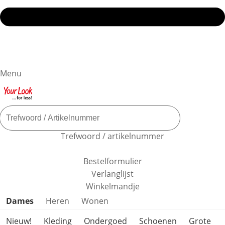
Menu
Trefwoord / artikelnummer
Bestelformulier
Verlanglijst
Winkelmandje
Productcategorieën overslaan
Dames
Heren
Wonen
Nieuw!
Kleding
Ondergoed
Schoenen
Grote