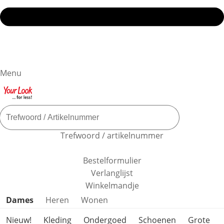
Menu
Trefwoord / artikelnummer
Bestelformulier
Verlanglijst
Winkelmandje
Productcategorieën overslaan
Dames
Heren
Wonen
Nieuw!
Kleding
Ondergoed
Schoenen
Grote