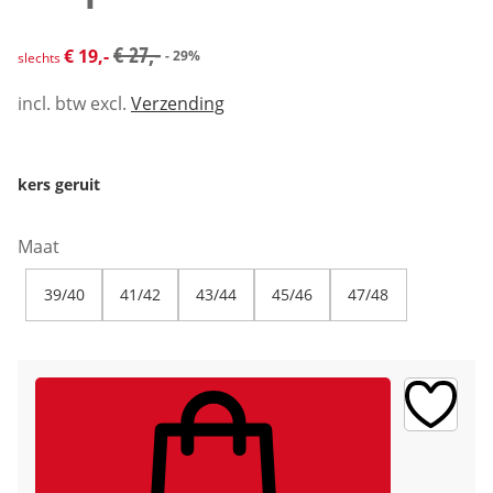
kortingsprijs: € 19,-, vorige prijs: € 27,-
€ 27,-
€ 19,-
- 29%
slechts
incl. btw excl.
Verzending
kers geruit
Maat
39/40
41/42
43/44
45/46
47/48