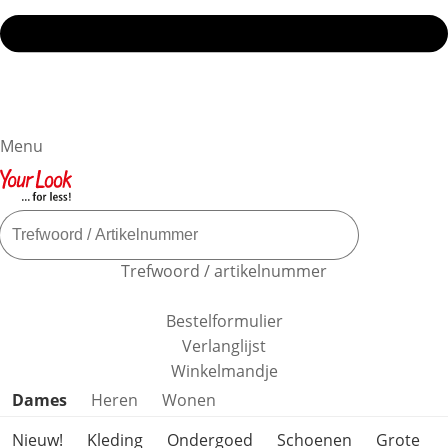
Menu
Trefwoord / artikelnummer
Bestelformulier
Verlanglijst
Winkelmandje
Productcategorieën overslaan
Dames
Heren
Wonen
Nieuw!
Kleding
Ondergoed
Schoenen
Grote