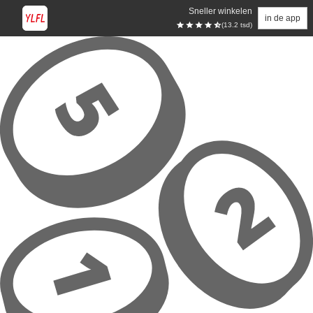
Sneller winkelen
in de app
(13.2 tsd)
Overslaan naar hoofdinhoud