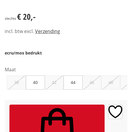
€ 20,-
€ 20,-
slechts
incl. btw excl.
Verzending
ecru/mos bedrukt
Maat
38
40
42
44
46
48
50