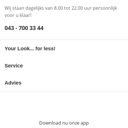
Wij staan dagelijks van 8.00 tot 22.00 uur persoonlijk
voor u klaar!
Telefoonnummer:
043 - 700 33 44
Opent telefoonclient
Your Look... for less!
Service
Advies
Download nu onze app
Opent in nieuw ve