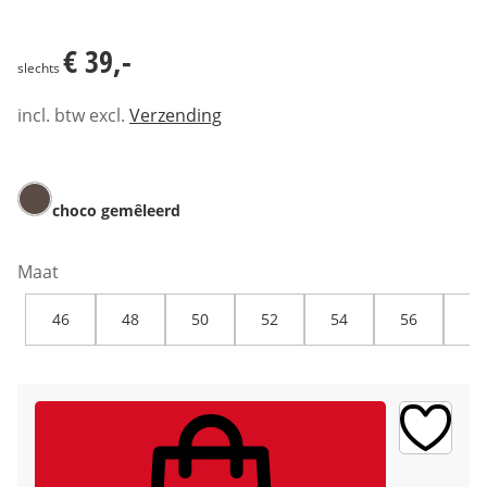
€ 39,-
€ 39,-
slechts
incl. btw excl.
Verzending
choco gemêleerd
Maat
46
48
50
52
54
56
58