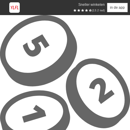
Sneller winkelen
in de app
(13.2 tsd)
Overslaan naar hoofdinhoud