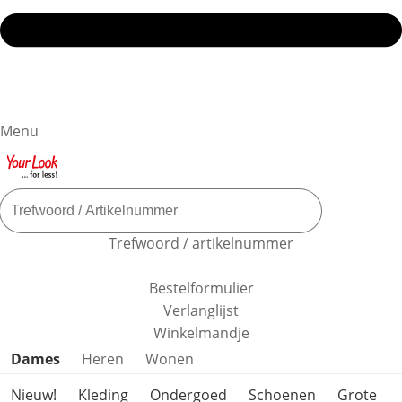
Menu
Trefwoord / artikelnummer
Bestelformulier
Verlanglijst
Winkelmandje
Productcategorieën overslaan
Dames
Heren
Wonen
Nieuw!
Kleding
Ondergoed
Schoenen
Grote