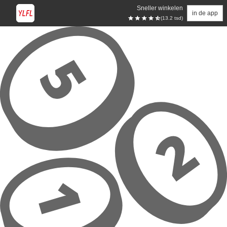
Sneller winkelen
in de app
(13.2 tsd)
Overslaan naar hoofdinhoud