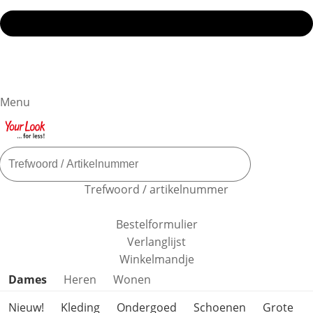
Menu
Trefwoord / artikelnummer
Bestelformulier
Verlanglijst
Winkelmandje
Productcategorieën overslaan
Dames
Heren
Wonen
Nieuw!
Kleding
Ondergoed
Schoenen
Grote