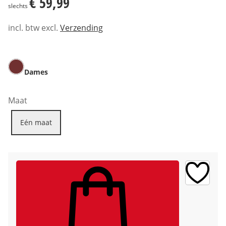
€ 59,99
slechts
incl. btw excl.
Verzending
Dames
Maat
Eén maat