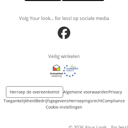
Opent in nieuw venster
Opent in nieuw venster
Volg Your look... for less! op sociale media
Opent in nieuw venster
Veilig winkelen
Opent in nieuw venster
Opent in nieuw venster
Herroep de overeenkomst
Algemene voorwaarden
Privacy
Toegankelijkheid
Bedrijfsgegevens
Herroepingsrecht
Compliance
Cookie-instellingen
© 2026 Your Look... for less!