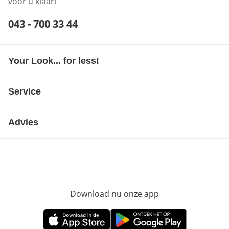
voor u klaar!
Telefoonnummer:
043 - 700 33 44
Opent telefoonclient
Your Look... for less!
Service
Advies
Download nu onze app
Opent in nieuw ve