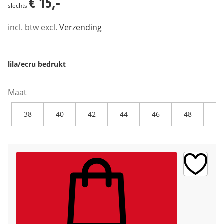
€ 15,-
slechts
incl. btw excl.
Verzending
lila/ecru bedrukt
Maat
38
40
42
44
46
48
50