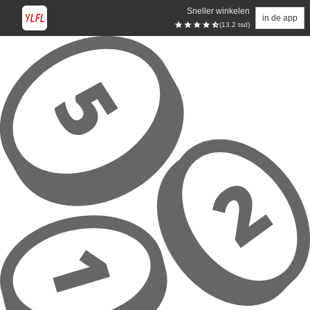
Sneller winkelen
in de app
(13.2 tsd)
Overslaan naar hoofdinhoud