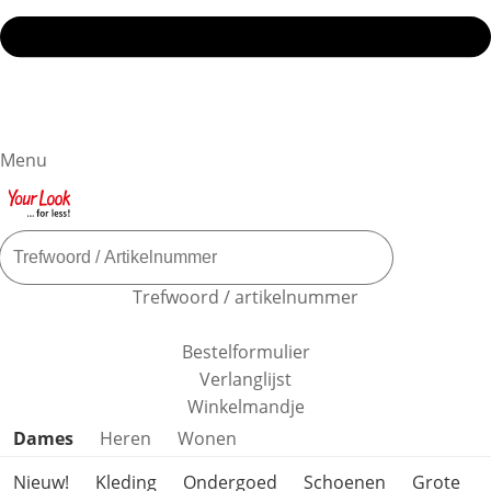
Menu
Trefwoord / artikelnummer
Bestelformulier
Verlanglijst
Winkelmandje
Productcategorieën overslaan
Dames
Heren
Wonen
Nieuw!
Kleding
Ondergoed
Schoenen
Grote