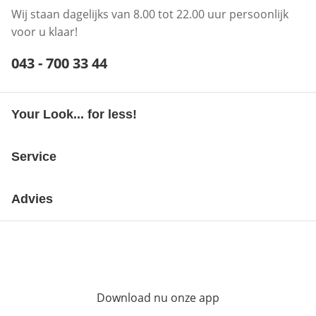
Wij staan dagelijks van 8.00 tot 22.00 uur persoonlijk
voor u klaar!
Telefoonnummer:
043 - 700 33 44
Opent telefoonclient
Your Look... for less!
Service
Advies
Download nu onze app
Opent in nieuw ve