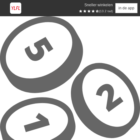
Sneller winkelen
in de app
(13.2 tsd)
Overslaan naar hoofdinhoud