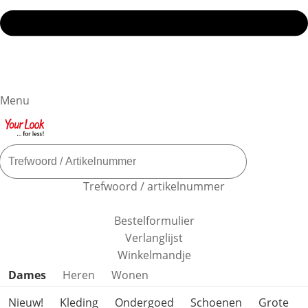
Menu
Trefwoord / artikelnummer
Bestelformulier
Verlanglijst
Winkelmandje
Productcategorieën overslaan
Dames
Heren
Wonen
Nieuw!
Kleding
Ondergoed
Schoenen
Grote