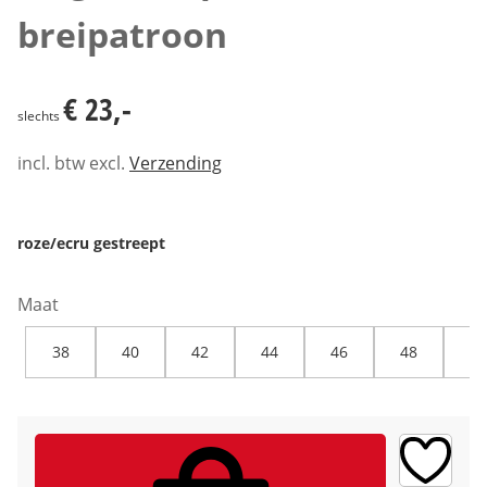
breipatroon
€ 23,-
€ 23,-
slechts
incl. btw excl.
Verzending
roze/ecru gestreept
Maat
38
40
42
44
46
48
50