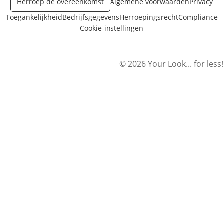
Herroep de overeenkomst
Algemene voorwaarden
Privacy
Toegankelijkheid
Bedrijfsgegevens
Herroepingsrecht
Compliance
Cookie-instellingen
© 2026 Your Look... for less!