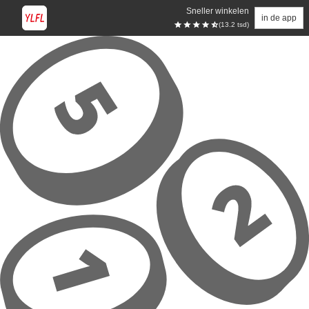
Sneller winkelen
in de app
(13.2 tsd)
Overslaan naar hoofdinhoud