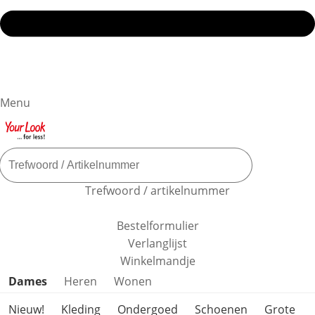
Menu
Trefwoord / artikelnummer
Bestelformulier
Verlanglijst
Winkelmandje
Productcategorieën overslaan
Dames
Heren
Wonen
Nieuw!
Kleding
Ondergoed
Schoenen
Grote