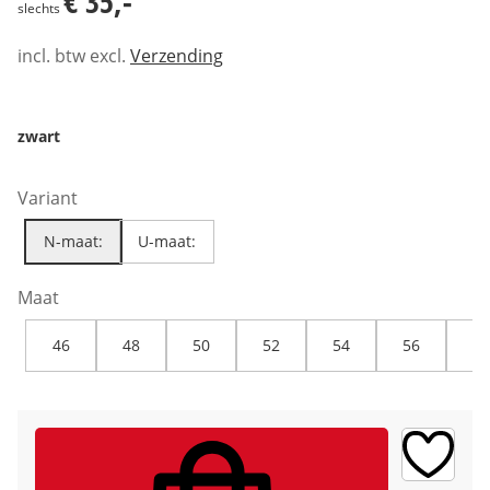
€ 35,-
slechts
incl. btw excl.
Verzending
zwart
Variant
N-maat:
U-maat:
Maat
46
48
50
52
54
56
58