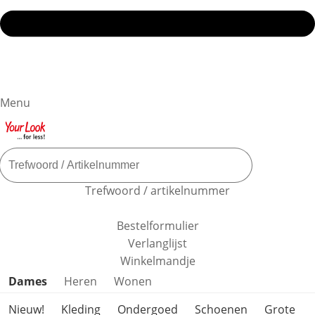
Menu
Trefwoord / artikelnummer
Bestelformulier
Verlanglijst
Winkelmandje
Productcategorieën overslaan
Dames
Heren
Wonen
Nieuw!
Kleding
Ondergoed
Schoenen
Grote