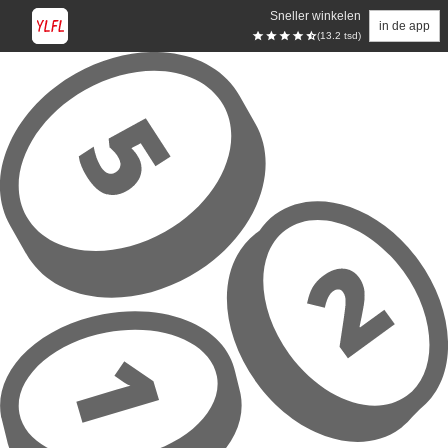
Sneller winkelen
in de app
(13.2 tsd)
Overslaan naar hoofdinhoud