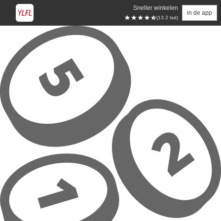
Sneller winkelen
in de app
(13.2 tsd)
Overslaan naar hoofdinhoud