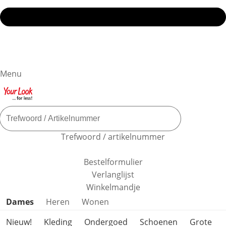
Menu
Trefwoord / artikelnummer
Bestelformulier
Verlanglijst
Winkelmandje
Productcategorieën overslaan
Dames
Heren
Wonen
Nieuw!
Kleding
Ondergoed
Schoenen
Grote