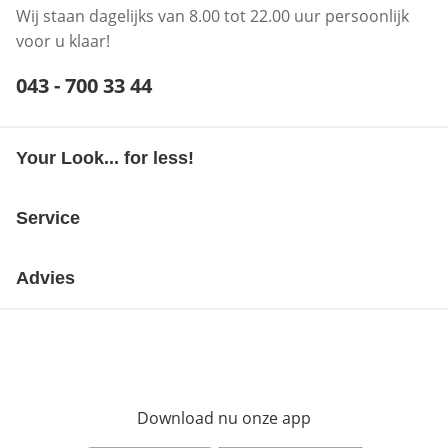
Wij staan dagelijks van 8.00 tot 22.00 uur persoonlijk
voor u klaar!
Telefoonnummer:
043 - 700 33 44
Opent telefoonclient
Your Look... for less!
Service
Advies
Download nu onze app
Opent in nieuw ve