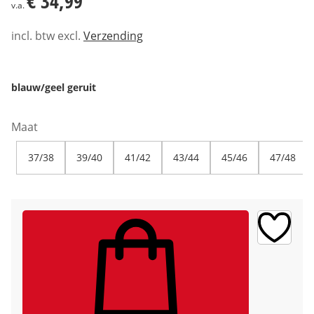
€ 34,99
v.a.
incl. btw excl.
Verzending
blauw/geel geruit
Maat
37/38
39/40
41/42
43/44
45/46
47/48