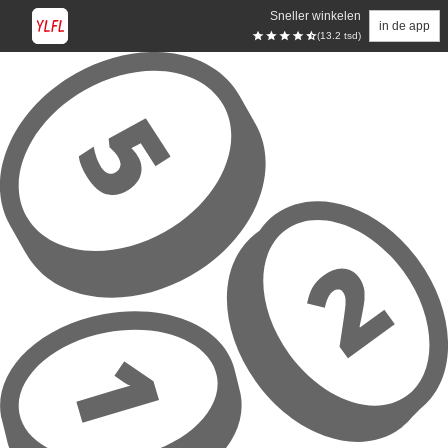
Sneller winkelen
in de app
(13.2 tsd)
Overslaan naar hoofdinhoud