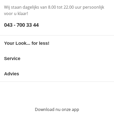
Wij staan dagelijks van 8.00 tot 22.00 uur persoonlijk
voor u klaar!
Telefoonnummer:
043 - 700 33 44
Opent telefoonclient
Your Look... for less!
Service
Advies
Download nu onze app
Opent in nieuw ve