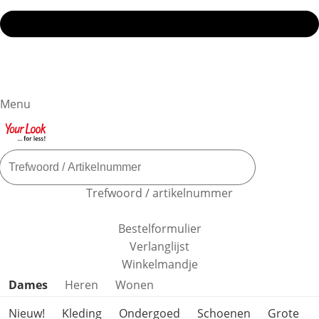
Menu
Trefwoord / artikelnummer
Bestelformulier
Verlanglijst
Winkelmandje
Productcategorieën overslaan
Dames
Heren
Wonen
Nieuw!
Kleding
Ondergoed
Schoenen
Grote