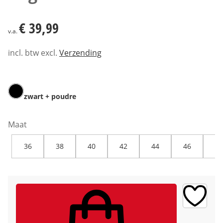
€ 39,99
€ 39,99
v.a.
incl. btw excl.
Verzending
zwart + poudre
Maat
36
38
40
42
44
46
48