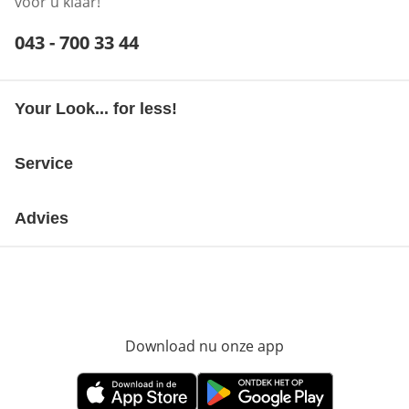
voor u klaar!
Telefoonnummer:
043 - 700 33 44
Opent telefoonclient
Your Look... for less!
Service
Advies
Download nu onze app
Opent in nieuw ve