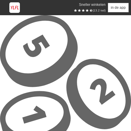
Sneller winkelen
in de app
(13.2 tsd)
Overslaan naar hoofdinhoud