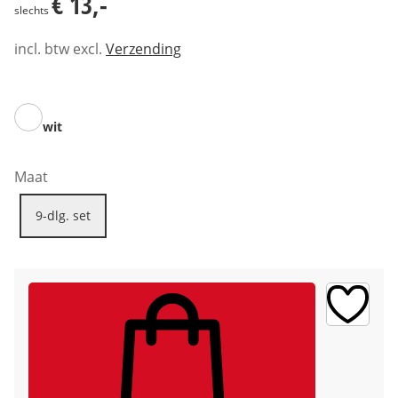
€ 13,-
slechts
incl. btw excl.
Verzending
wit
Maat
9-dlg. set