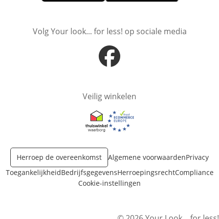
Opent in nieuw venster
Opent in nieuw venster
Volg Your look... for less! op sociale media
Opent in nieuw venster
Veilig winkelen
Opent in nieuw venster
Opent in nieuw venster
Herroep de overeenkomst
Algemene voorwaarden
Privacy
Toegankelijkheid
Bedrijfsgegevens
Herroepingsrecht
Compliance
Cookie-instellingen
© 2026 Your Look... for less!