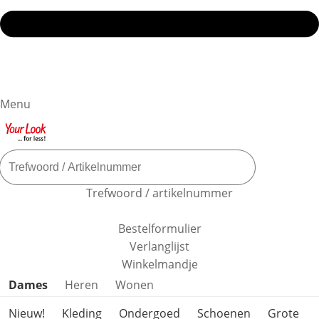
Menu
Trefwoord / artikelnummer
Bestelformulier
Verlanglijst
Winkelmandje
Productcategorieën overslaan
Dames
Heren
Wonen
Nieuw!
Kleding
Ondergoed
Schoenen
Grote