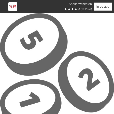
Sneller winkelen
in de app
(13.2 tsd)
Overslaan naar hoofdinhoud