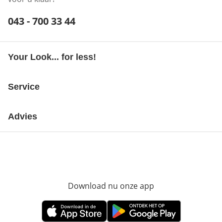
Telefoonnummer:
043 - 700 33 44
Opent telefoonclient
Your Look... for less!
Service
Advies
Download nu onze app
Opent in nieuw ve