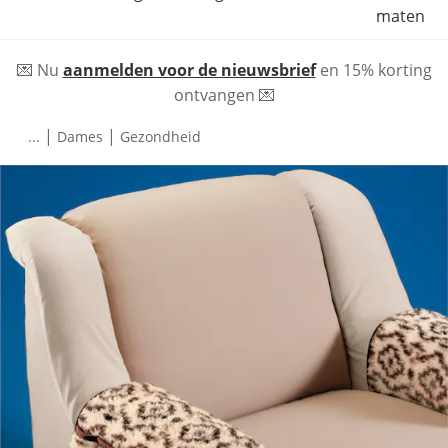
maten
💌 Nu
aanmelden voor de nieuwsbrief
en 15% korting
ontvangen 💌
|
|
...
Dames
Gezondheid