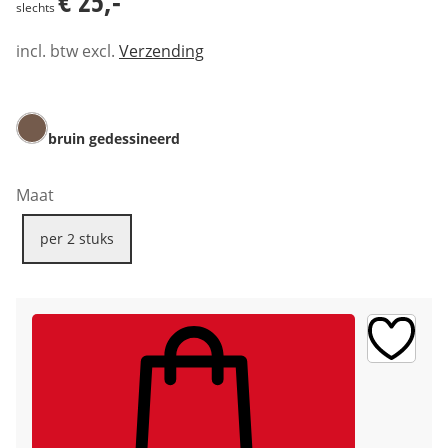
€ 25,-
slechts
incl. btw excl.
Verzending
bruin gedessineerd
Maat
per 2 stuks