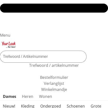
Menu
Trefwoord / artikelnummer
Bestelformulier
Verlanglijst
Winkelmandje
Productcategorieën overslaan
Dames
Heren
Wonen
Nieuw!
Kleding
Ondergoed
Schoenen
Grote