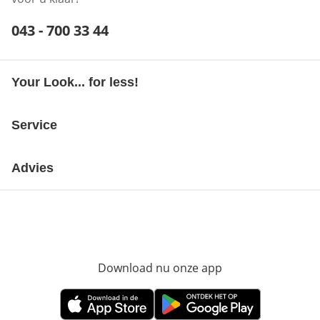
Telefoonnummer:
043 - 700 33 44
Opent telefoonclient
Your Look... for less!
Service
Advies
Download nu onze app
Opent in nieuw ve