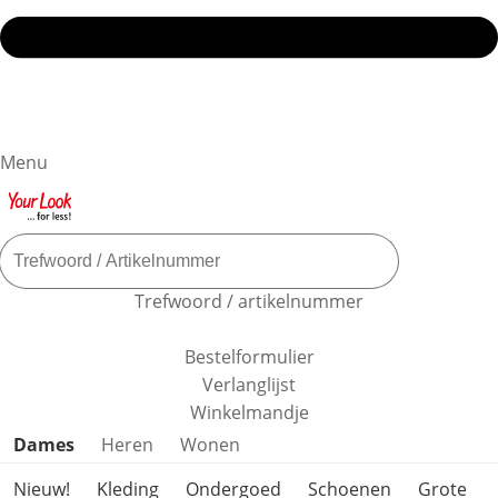
Menu
Trefwoord / artikelnummer
Bestelformulier
Verlanglijst
Winkelmandje
Productcategorieën overslaan
Dames
Heren
Wonen
Nieuw!
Kleding
Ondergoed
Schoenen
Grote