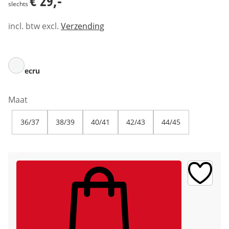
€ 29,-
slechts
incl. btw excl.
Verzending
ecru
Maat
36/37
38/39
40/41
42/43
44/45