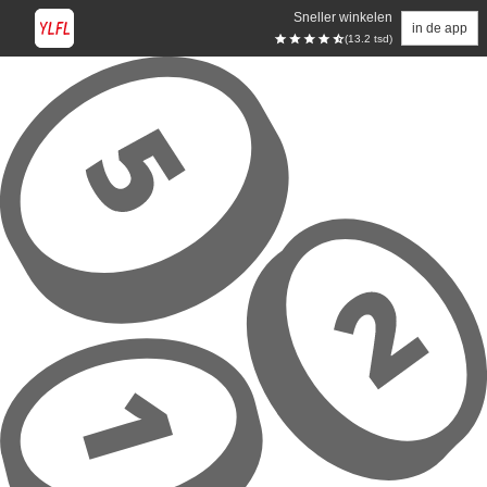
Sneller winkelen
in de app
(13.2 tsd)
Overslaan naar hoofdinhoud