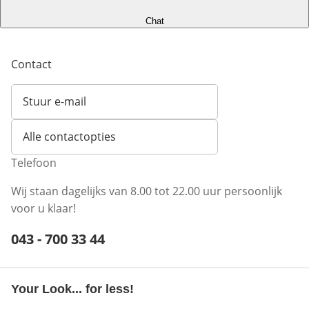
Chat
Contact
Stuur e-mail
Opent e-mailclient
Alle contactopties
Telefoon
Wij staan dagelijks van 8.00 tot 22.00 uur persoonlijk
voor u klaar!
Telefoonnummer:
043 - 700 33 44
Opent telefoonclient
Your Look... for less!