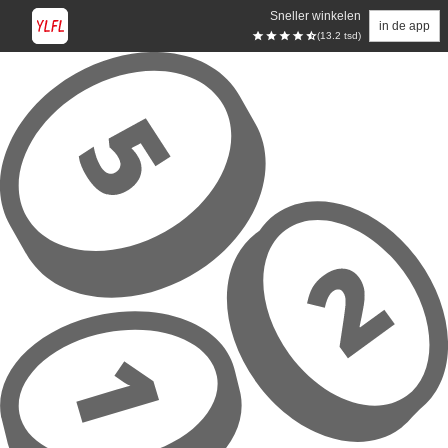
Sneller winkelen
in de app
(13.2 tsd)
Overslaan naar hoofdinhoud