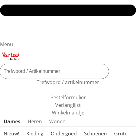
Menu
Trefwoord / artikelnummer
Bestelformulier
Verlanglijst
Winkelmandje
Productcategorieën overslaan
Dames
Heren
Wonen
Nieuw!
Kleding
Ondergoed
Schoenen
Grote