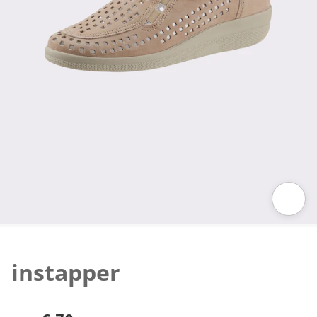
Klik om de afbeelding te vergroten
instapper
€ 70,-