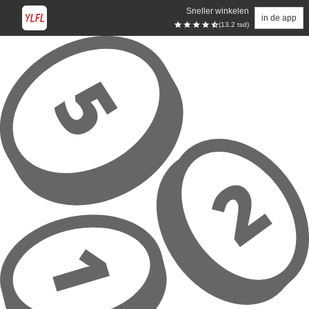
Sneller winkelen
in de app
(13.2 tsd)
Overslaan naar hoofdinhoud