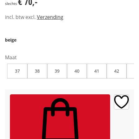
€ 70,-
slechts
incl. btw excl.
Verzending
beige
Maat
37
38
39
40
41
42
43