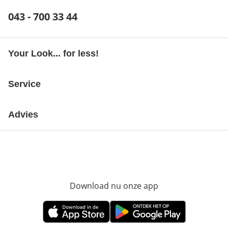
Telefoonnummer:
043 - 700 33 44
Opent telefoonclient
Your Look... for less!
Service
Advies
Download nu onze app
Opent in nieuw ve
Opent in nieuw venster
Opent in nieuw venster