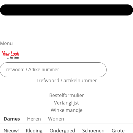
Menu
Trefwoord / artikelnummer
Bestelformulier
Verlanglijst
Winkelmandje
Productcategorieën overslaan
Dames
Heren
Wonen
Nieuw!
Kleding
Ondergoed
Schoenen
Grote