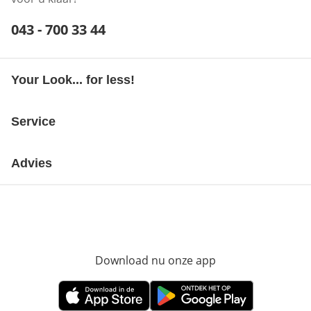
Telefoonnummer:
043 - 700 33 44
Opent telefoonclient
Your Look... for less!
Service
Advies
Download nu onze app
Opent in nieuw ve