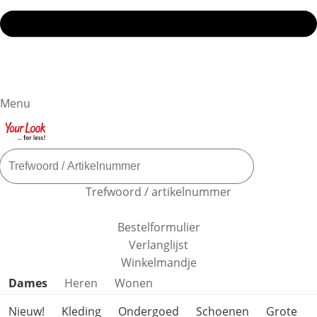
Menu
Trefwoord / artikelnummer
Bestelformulier
Verlanglijst
Winkelmandje
Productcategorieën overslaan
Dames
Heren
Wonen
Nieuw!
Kleding
Ondergoed
Schoenen
Grote