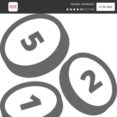
Sneller winkelen
in de app
(13.2 tsd)
Overslaan naar hoofdinhoud