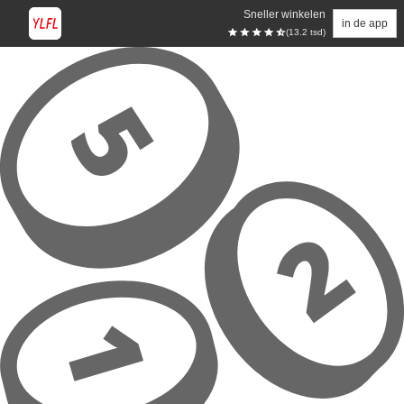
Sneller winkelen
in de app
(13.2 tsd)
Overslaan naar hoofdinhoud