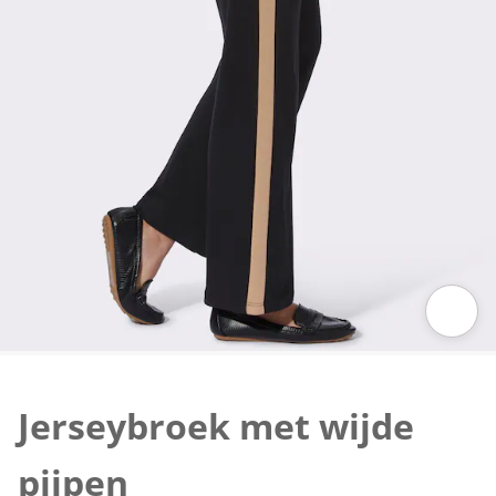
Klik om de afbeelding te vergroten
Jerseybroek met wijde
pijpen