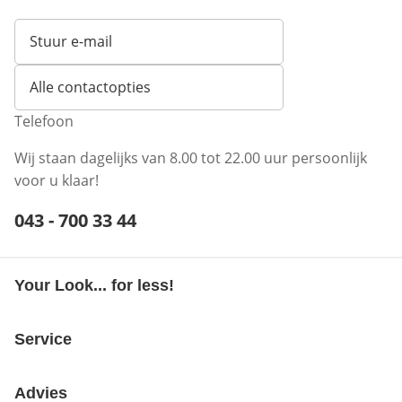
Stuur e-mail
Opent e-mailclient
Alle contactopties
Telefoon
Wij staan dagelijks van 8.00 tot 22.00 uur persoonlijk
voor u klaar!
Telefoonnummer:
043 - 700 33 44
Opent telefoonclient
Your Look... for less!
Service
Advies