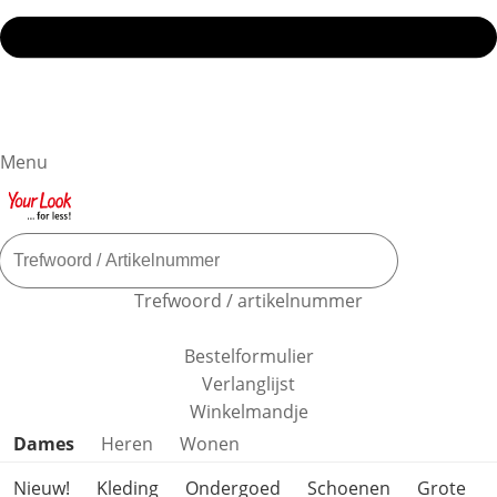
Menu
Trefwoord / artikelnummer
Bestelformulier
Verlanglijst
Winkelmandje
Productcategorieën overslaan
Dames
Heren
Wonen
Nieuw!
Kleding
Ondergoed
Schoenen
Grote