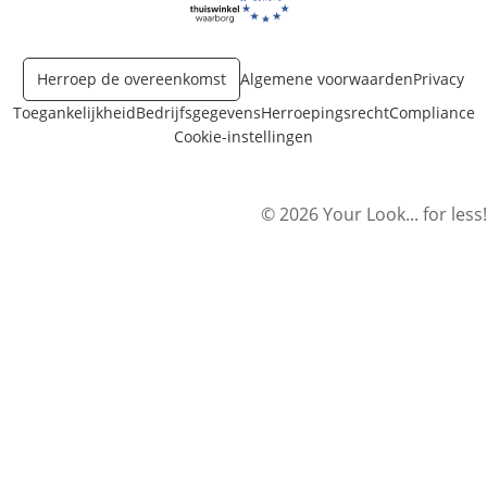
Opent in nieuw venster
Opent in nieuw venster
Herroep de overeenkomst
Algemene voorwaarden
Privacy
Toegankelijkheid
Bedrijfsgegevens
Herroepingsrecht
Compliance
Cookie-instellingen
© 2026 Your Look... for less!