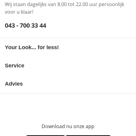
Wij staan dagelijks van 8.00 tot 22.00 uur persoonlijk
voor u klaar!
Telefoonnummer:
043 - 700 33 44
Opent telefoonclient
Your Look... for less!
Service
Advies
Download nu onze app
Opent in nieuw ve