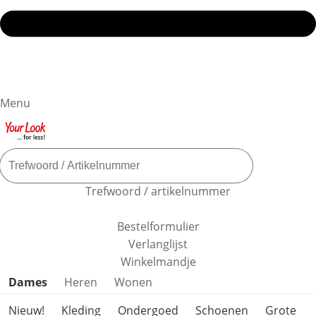
Menu
Trefwoord / artikelnummer
Bestelformulier
Verlanglijst
Winkelmandje
Productcategorieën overslaan
Dames
Heren
Wonen
Nieuw!
Kleding
Ondergoed
Schoenen
Grote