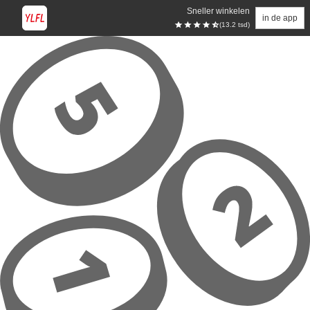
Sneller winkelen
in de app
(13.2 tsd)
Overslaan naar hoofdinhoud