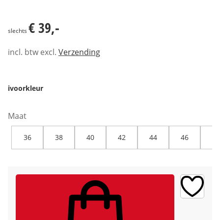
€ 39,-
€ 39,-
slechts
incl. btw excl.
Verzending
ivoorkleur
Maat
36
38
40
42
44
46
48