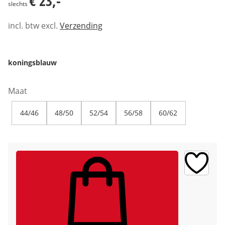
€ 23,-
slechts
incl. btw excl.
Verzending
koningsblauw
Maat
44/46
48/50
52/54
56/58
60/62