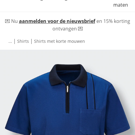
maten
💌 Nu
aanmelden voor de nieuwsbrief
en 15% korting
ontvangen 💌
|
|
...
Shirts
Shirts met korte mouwen