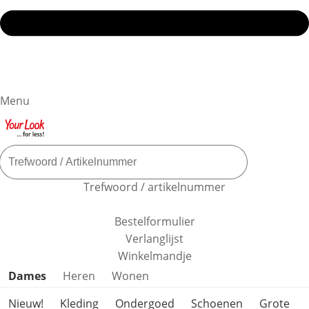
Menu
Trefwoord / artikelnummer
Bestelformulier
Verlanglijst
Winkelmandje
Productcategorieën overslaan
Dames
Heren
Wonen
Nieuw!
Kleding
Ondergoed
Schoenen
Grote