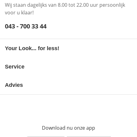
Wij staan dagelijks van 8.00 tot 22.00 uur persoonlijk
voor u klaar!
Telefoonnummer:
043 - 700 33 44
Opent telefoonclient
Your Look... for less!
Service
Advies
Download nu onze app
Opent in nieuw ve