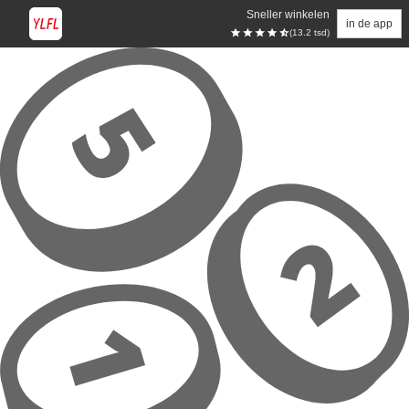
Sneller winkelen
in de app
(13.2 tsd)
Overslaan naar hoofdinhoud