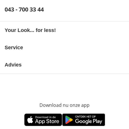
Telefoonnummer:
043 - 700 33 44
Opent telefoonclient
Your Look... for less!
Service
Advies
Download nu onze app
Opent in nieuw ve
Opent in nieuw venster
Opent in nieuw venster