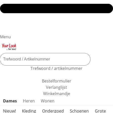
Menu
Trefwoord / artikelnummer
Bestelformulier
Verlanglijst
Winkelmandje
Productcategorieën overslaan
Dames
Heren
Wonen
Nieuw!
Kleding
Ondergoed
Schoenen
Grote