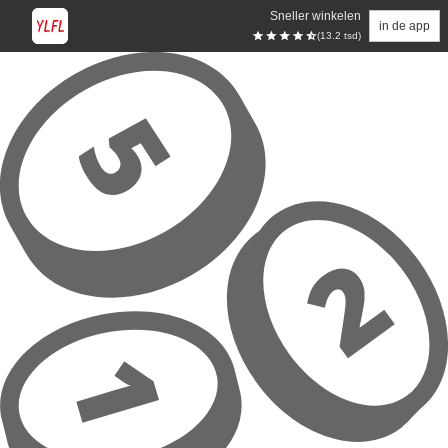
Sneller winkelen
in de app
(13.2 tsd)
Overslaan naar hoofdinhoud