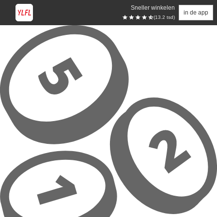
Sneller winkelen
in de app
(13.2 tsd)
Overslaan naar hoofdinhoud