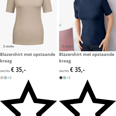
2 stuks
2 stuks
€ 35,-
Blazershirt met opstaande
€ 35,-
Blazershirt met opstaande
kraag
kraag
€ 35,-
€ 35,-
€ 35,-
€ 35,-
slechts
slechts
+3
+3