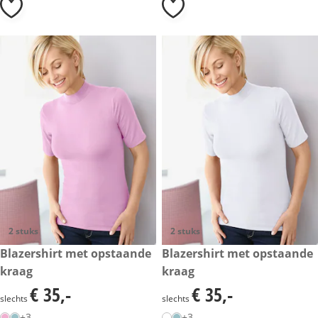
2 stuks
2 stuks
€ 35,-
Blazershirt met opstaande
€ 35,-
Blazershirt met opstaande
kraag
kraag
€ 35,-
€ 35,-
€ 35,-
€ 35,-
slechts
slechts
+3
+3