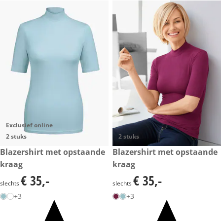
Exclusief online
2 stuks
2 stuks
€ 35,-
Blazershirt met opstaande
€ 35,-
Blazershirt met opstaande
kraag
kraag
€ 35,-
€ 35,-
€ 35,-
€ 35,-
slechts
slechts
+3
+3