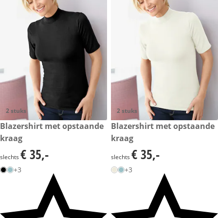
2 stuks
2 stuks
€ 35,-
Blazershirt met opstaande
€ 35,-
Blazershirt met opstaande
kraag
kraag
€ 35,-
€ 35,-
€ 35,-
€ 35,-
slechts
slechts
+3
+3