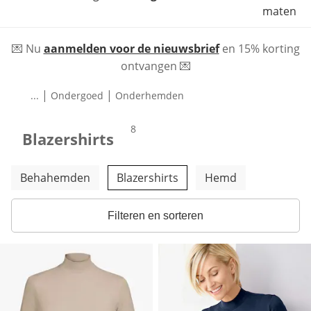
maten
💌 Nu
aanmelden voor de nieuwsbrief
en 15% korting
ontvangen 💌
|
|
...
Ondergoed
Onderhemden
producten
8
Blazershirts
Meer categorieën overslaan
Behahemden
Blazershirts
Hemd
Filteren en sorteren