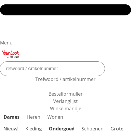
Menu
Trefwoord / artikelnummer
Bestelformulier
Verlanglijst
Winkelmandje
Productcategorieën overslaan
Dames
Heren
Wonen
Nieuw!
Kleding
Ondergoed
Schoenen
Grote