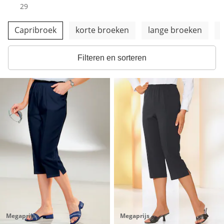
producten
29
Meer categorieën overslaan
Capribroek
korte broeken
lange broeken
Filteren en sorteren
Megaprijs
Megaprijs