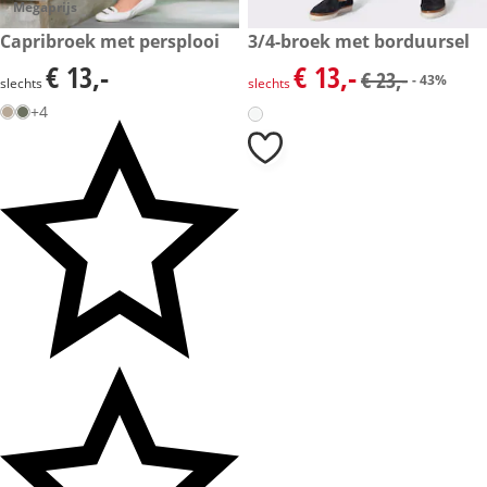
Megaprijs
€ 13,-
Capribroek met persplooi
kortingsprijs: € 13,-, vorige pri
3/4-broek met borduursel
- 43%
€ 13,-
€ 13,-
€ 13,-
kortingsprijs: € 13,-, vorige pri
€ 23,-
- 43%
slechts
slechts
+4