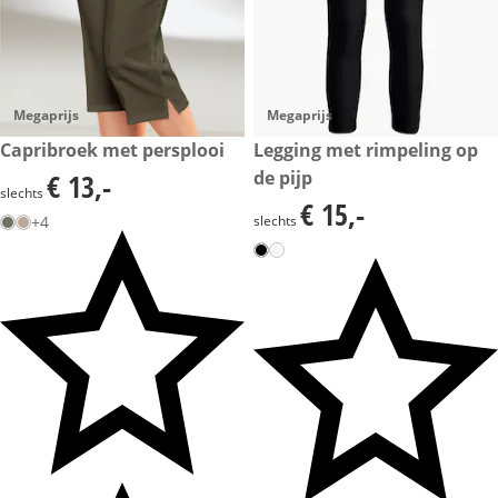
Megaprijs
Megaprijs
€ 13,-
Capribroek met persplooi
€ 15,-
Legging met rimpeling op
de pijp
€ 13,-
€ 13,-
slechts
€ 15,-
€ 15,-
+4
slechts