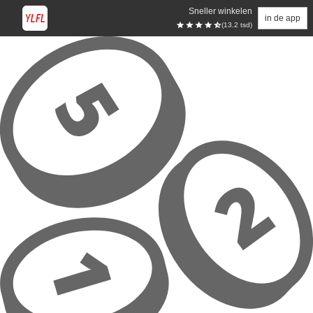
Sneller winkelen
in de app
(13.2 tsd)
Overslaan naar hoofdinhoud