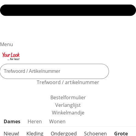
Menu
Trefwoord / artikelnummer
Bestelformulier
Verlanglijst
Winkelmandje
Productcategorieën overslaan
Dames
Heren
Wonen
Nieuw!
Kleding
Ondergoed
Schoenen
Grote