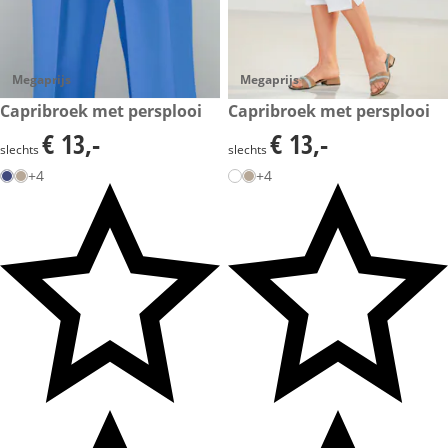
Megaprijs
Megaprijs
€ 13,-
Capribroek met persplooi
€ 13,-
Capribroek met persplooi
€ 13,-
€ 13,-
€ 13,-
€ 13,-
slechts
slechts
+4
+4