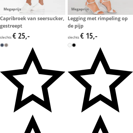
Megaprijs
Megaprijs
€ 25,-
Capribroek van seersucker,
€ 15,-
Legging met rimpeling op
gestreept
de pijp
€ 25,-
€ 15,-
€ 25,-
€ 15,-
slechts
slechts