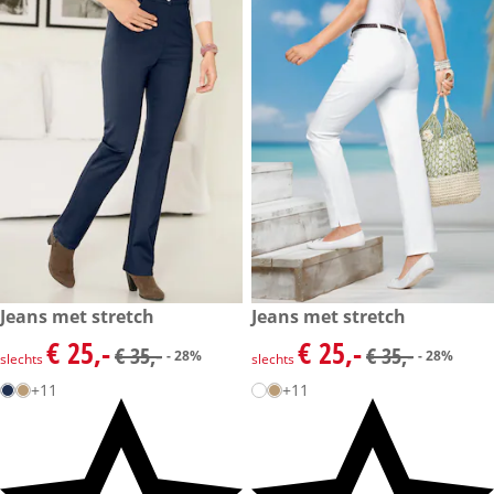
kortingsprijs: € 25,-, vorige prijs: € 35,-
Jeans met stretch
kortingsprijs: € 25,-, vorige pri
Jeans met stretch
- 28%
- 28%
€ 25,-
€ 25,-
kortingsprijs: € 25,-, vorige prijs: € 35,-
kortingsprijs: € 25,-, vorige pri
€ 35,-
€ 35,-
- 28%
- 28%
slechts
slechts
+11
+11