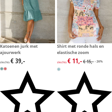
€ 39,-
Katoenen jurk met
kortingsprijs: € 11,-, vorige pri
Shirt met ronde hals en
- 26%
ajourwerk
elastische zoom
€ 39,-
€ 11,-
€ 39,-
kortingsprijs: € 11,-, vorige pri
€ 15,-
- 26%
slechts
slechts