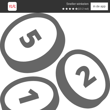
Sneller winkelen
in de app
(13.2 tsd)
Overslaan naar hoofdinhoud