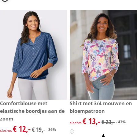
kortingsprijs: € 12,-, vorige prijs: € 19,-
Comfortblouse met
kortingsprijs: € 13,-, vorige pri
Shirt met 3/4-mouwen en
- 36%
- 43%
elastische boordjes aan de
bloempatroon
zoom
€ 13,-
kortingsprijs: € 13,-, vorige pri
€ 23,-
- 43%
slechts
€ 12,-
kortingsprijs: € 12,-, vorige prijs: € 19,-
€ 19,-
- 36%
slechts