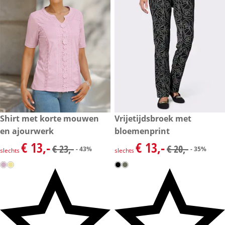
kortingsprijs: € 13,-, vorige prijs: € 23,-
Shirt met korte mouwen
kortingsprijs: € 13,-, vorige pri
Vrijetijdsbroek met
- 43%
- 35%
en ajourwerk
bloemenprint
€ 13,-
€ 13,-
kortingsprijs: € 13,-, vorige prijs: € 23,-
kortingsprijs: € 13,-, vorige pri
€ 23,-
€ 20,-
- 43%
- 35%
slechts
slechts