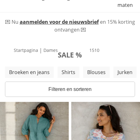
maten
💌 Nu
aanmelden voor de nieuwsbrief
en 15% korting
ontvangen 💌
|
Startpagina
Dames
producten
1510
SALE %
Meer categorieën overslaan
Broeken en jeans
Shirts
Blouses
Jurken
Filteren en sorteren