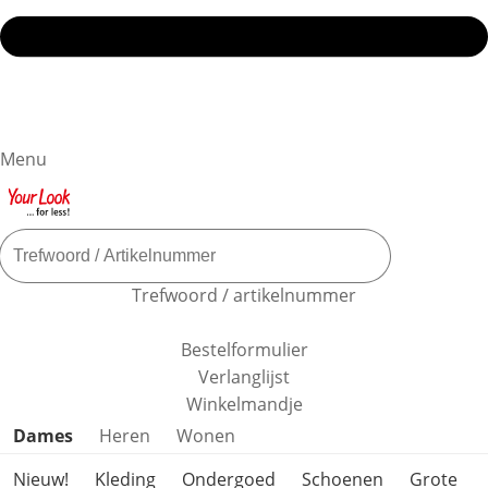
Menu
Trefwoord / artikelnummer
Bestelformulier
Verlanglijst
Winkelmandje
Productcategorieën overslaan
Dames
Heren
Wonen
Nieuw!
Kleding
Ondergoed
Schoenen
Grote