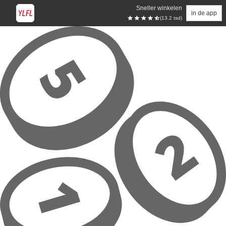
Sneller winkelen
in de app
(13.2 tsd)
Overslaan naar hoofdinhoud