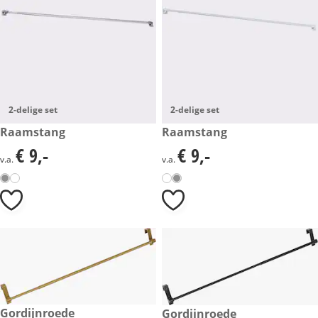
2-delige set
2-delige set
€ 9,-
Raamstang
€ 9,-
Raamstang
€ 9,-
€ 9,-
€ 9,-
€ 9,-
v.a.
v.a.
€ 23,-
Gordijnroede
€ 19,-
Gordijnroede