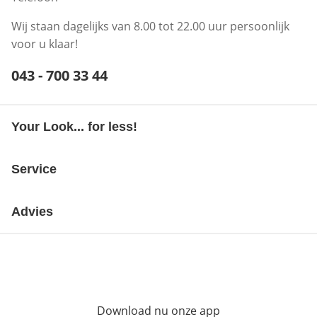
Wij staan dagelijks van 8.00 tot 22.00 uur persoonlijk
voor u klaar!
Telefoonnummer:
043 - 700 33 44
Opent telefoonclient
Your Look... for less!
Service
Advies
Download nu onze app
Opent in nieuw ve