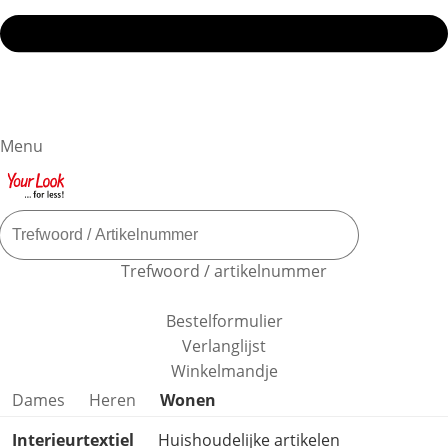
Menu
Trefwoord / artikelnummer
Bestelformulier
Verlanglijst
Winkelmandje
Productcategorieën overslaan
Dames
Heren
Wonen
Interieurtextiel
Huishoudelijke artikelen