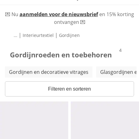
💌 Nu
aanmelden voor de nieuwsbrief
en 15% korting
ontvangen 💌
|
|
...
Interieurtextiel
Gordijnen
producte
4
Gordijnroeden en toebehoren
Meer categorieën overslaan
Gordijnen en decoratieve vitrages
Glasgordijnen e
Filteren en sorteren