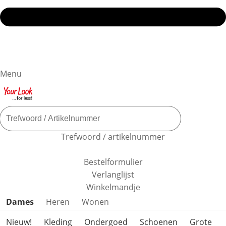
Menu
Trefwoord / artikelnummer
Bestelformulier
Verlanglijst
Winkelmandje
Productcategorieën overslaan
Dames
Heren
Wonen
Nieuw!
Kleding
Ondergoed
Schoenen
Grote