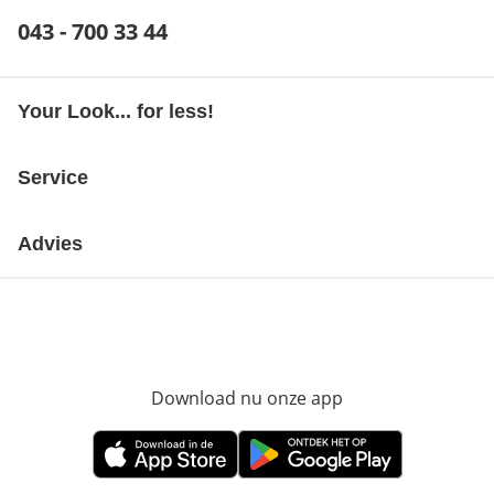
Telefoonnummer:
043 - 700 33 44
Opent telefoonclient
Your Look... for less!
Service
Advies
Download nu onze app
Opent in nieuw ve
Opent in nieuw venster
Opent in nieuw venster