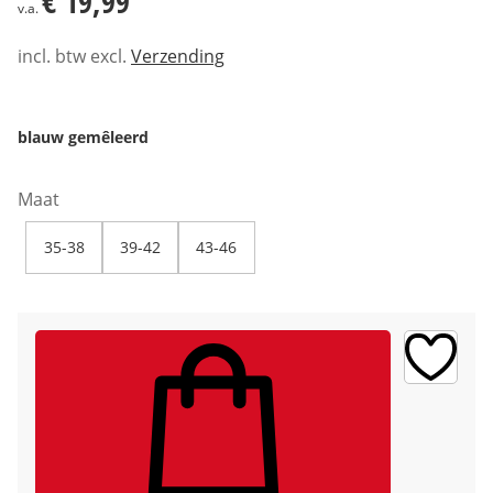
€ 19,99
v.a.
incl. btw excl.
Verzending
blauw gemêleerd
Maat
35-38
39-42
43-46