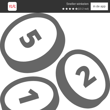
Sneller winkelen
in de app
(13.2 tsd)
Overslaan naar hoofdinhoud