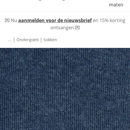
maten
💌 Nu
aanmelden voor de nieuwsbrief
en 15% korting
ontvangen 💌
|
|
...
Ondergoed
Sokken