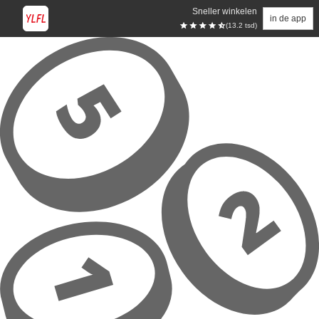
Sneller winkelen
in de app
(13.2 tsd)
Overslaan naar hoofdinhoud