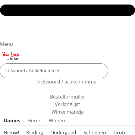
Menu
Trefwoord / artikelnummer
Bestelformulier
Verlanglijst
Winkelmandje
Productcategorieën overslaan
Dames
Heren
Wonen
Nieuw!
Kleding
Ondergoed
Schoenen
Grote