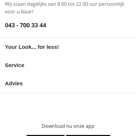
Wij staan dagelijks van 8.00 tot 22.00 uur persoonlijk
voor u klaar!
Telefoonnummer:
043 - 700 33 44
Opent telefoonclient
Your Look... for less!
Service
Advies
Download nu onze app
Opent in nieuw ve