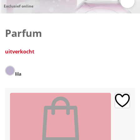
Exclusief online
Klik om de afbeelding te vergroten
Parfum
uitverkocht
lila