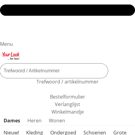
Menu
Trefwoord / artikelnummer
Bestelformulier
Verlanglijst
Winkelmandje
Productcategorieën overslaan
Dames
Heren
Wonen
Nieuw!
Kleding
Ondergoed
Schoenen
Grote