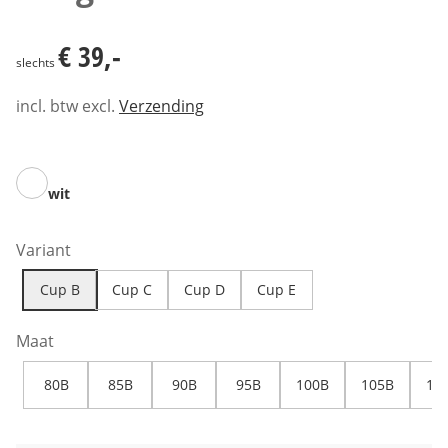
€ 39,-
€ 39,-
slechts
incl. btw excl.
Verzending
wit
Variant
Cup B
Cup C
Cup D
Cup E
Maat
80B
85B
90B
95B
100B
105B
11