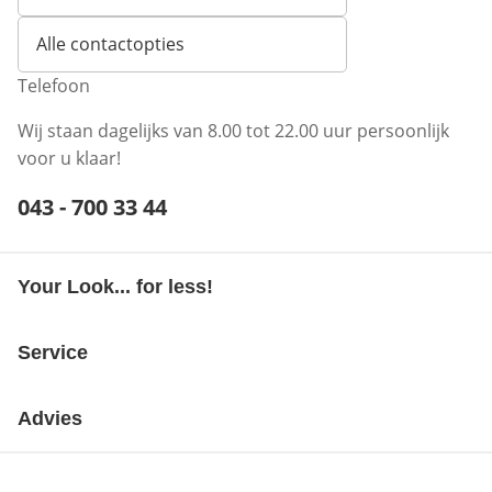
Opent e-mailclient
Alle contactopties
Telefoon
Wij staan dagelijks van 8.00 tot 22.00 uur persoonlijk
voor u klaar!
Telefoonnummer:
043 - 700 33 44
Opent telefoonclient
Your Look... for less!
Service
Advies