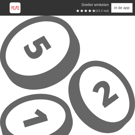
Sneller winkelen
in de app
(13.2 tsd)
Overslaan naar hoofdinhoud