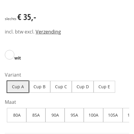
€ 35,-
€ 35,-
slechts
incl. btw excl.
Verzending
wit
Variant
Cup A
Cup B
Cup C
Cup D
Cup E
Maat
80A
85A
90A
95A
100A
105A
11