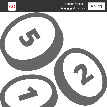
Sneller winkelen
in de app
(13.2 tsd)
Overslaan naar hoofdinhoud