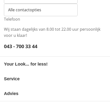
Opent e-mailclient
Alle contactopties
Telefoon
Wij staan dagelijks van 8.00 tot 22.00 uur persoonlijk
voor u klaar!
Telefoonnummer:
043 - 700 33 44
Opent telefoonclient
Your Look... for less!
Service
Advies