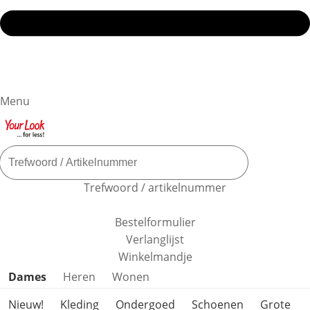
Menu
Trefwoord / artikelnummer
Bestelformulier
Verlanglijst
Winkelmandje
Productcategorieën overslaan
Dames
Heren
Wonen
Nieuw!
Kleding
Ondergoed
Schoenen
Grote