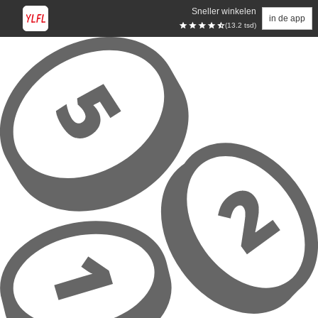
Sneller winkelen
in de app
(13.2 tsd)
Overslaan naar hoofdinhoud