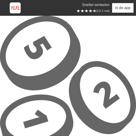
Sneller winkelen
in de app
(13.2 tsd)
Overslaan naar hoofdinhoud