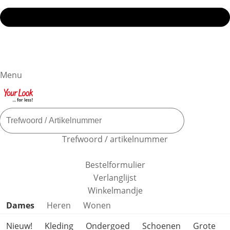
Menu
Trefwoord / artikelnummer
Bestelformulier
Verlanglijst
Winkelmandje
Productcategorieën overslaan
Dames
Heren
Wonen
Nieuw!
Kleding
Ondergoed
Schoenen
Grote