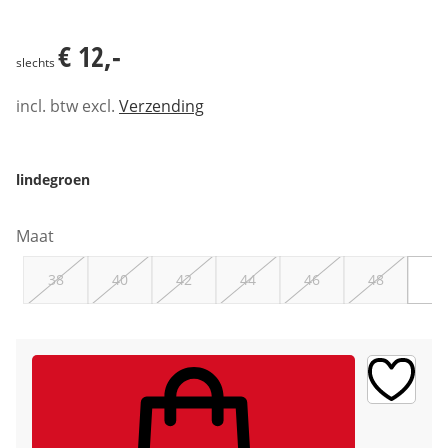
€ 12,-
€ 12,-
slechts
incl. btw excl.
Verzending
lindegroen
Maat
38
40
42
44
46
48
50