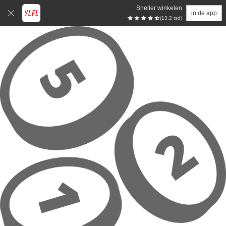
Sneller winkelen
in de app
(13.2 tsd)
Overslaan naar hoofdinhoud