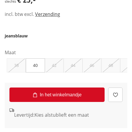
slechts
incl. btw excl.
Verzending
jeansblauw
Maat
38
40
42
44
46
48
50
In het winkelmandje
Levertijd:
Kies alstublieft een maat