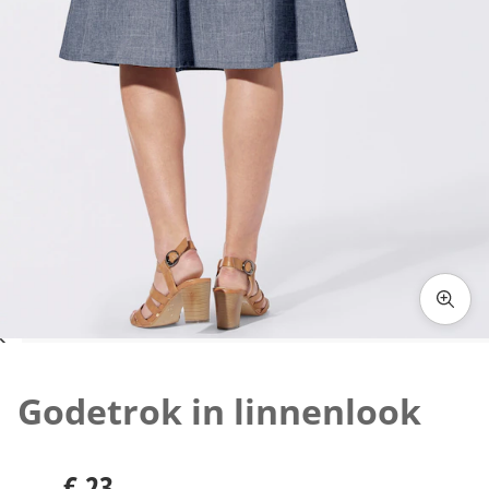
Klik om de afbeelding te vergroten
Godetrok in linnenlook
€ 23,-
€ 23,-