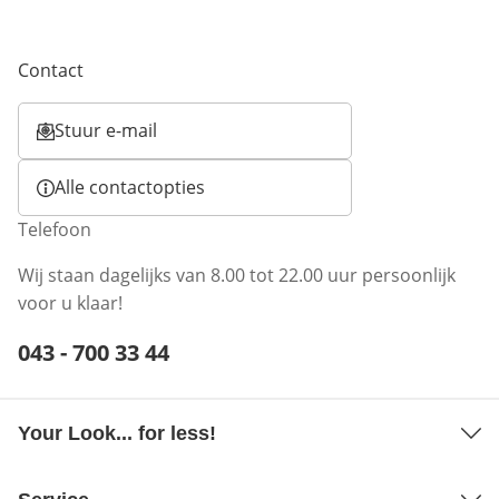
Contact
Stuur e-mail
Opent e-mailclient
Alle contactopties
Telefoon
Wij staan dagelijks van 8.00 tot 22.00 uur persoonlijk
voor u klaar!
Telefoonnummer:
043 - 700 33 44
Opent telefoonclient
Your Look... for less!