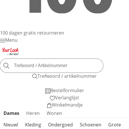
100 dagen gratis retourneren
Menu
Trefwoord / artikelnummer
Bestelformulier
Verlanglijst
Winkelmandje
Productcategorieën overslaan
Dames
Heren
Wonen
Nieuw!
Kleding
Ondergoed
Schoenen
Grote