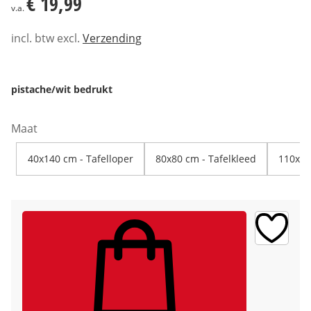
€ 19,99
v.a.
incl. btw excl.
Verzending
pistache/wit bedrukt
Maat
40x140 cm - Tafelloper
80x80 cm - Tafelkleed
110x1