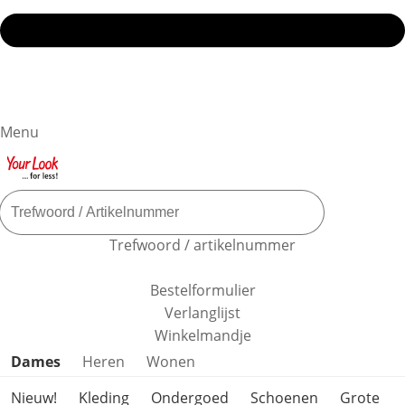
Menu
Trefwoord / artikelnummer
Bestelformulier
Verlanglijst
Winkelmandje
Productcategorieën overslaan
Dames
Heren
Wonen
Nieuw!
Kleding
Ondergoed
Schoenen
Grote