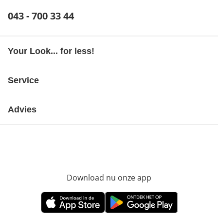
Telefoonnummer:
043 - 700 33 44
Opent telefoonclient
Your Look... for less!
Service
Advies
Download nu onze app
Opent in nieuw ve
Opent in nieuw venster
Opent in nieuw venster