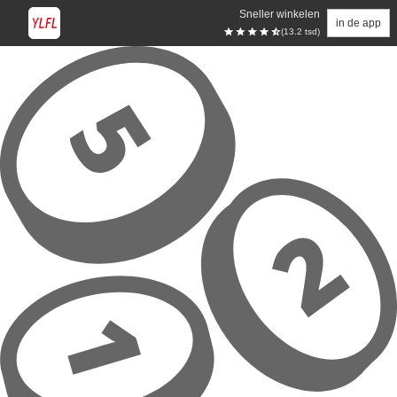
Sneller winkelen
in de app
(13.2 tsd)
Overslaan naar hoofdinhoud