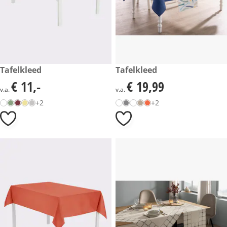
€ 11,-
Tafelkleed
€ 19,99
Tafelkleed
€ 11,-
€ 19,99
€ 11,-
€ 19,99
v.a.
v.a.
+2
+2