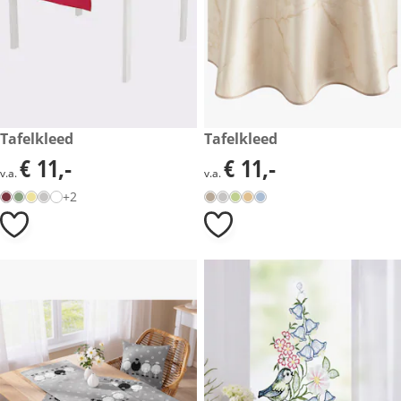
€ 11,-
Tafelkleed
€ 11,-
Tafelkleed
€ 11,-
€ 11,-
€ 11,-
€ 11,-
v.a.
v.a.
+2