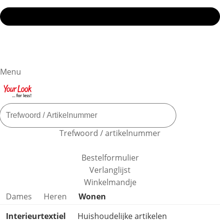
Menu
Trefwoord / artikelnummer
Bestelformulier
Verlanglijst
Winkelmandje
Productcategorieën overslaan
Dames
Heren
Wonen
Interieurtextiel
Huishoudelijke artikelen