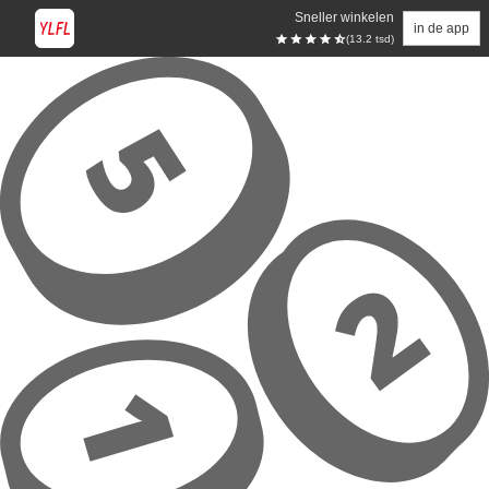
Sneller winkelen
in de app
(13.2 tsd)
Overslaan naar hoofdinhoud