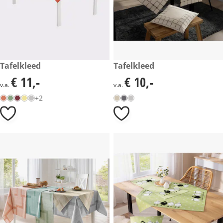
€ 11,-
Tafelkleed
€ 10,-
Tafelkleed
€ 11,-
€ 10,-
€ 11,-
€ 10,-
v.a.
v.a.
+2