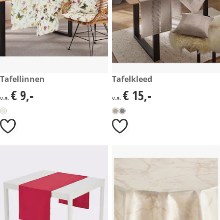
€ 9,-
Tafellinnen
€ 15,-
Tafelkleed
€ 9,-
€ 15,-
€ 9,-
€ 15,-
v.a.
v.a.