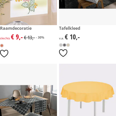
kortingsprijs: € 9,-, vorige prijs: € 13,-
Raamdecoratie
€ 10,-
Tafelkleed
- 30%
€ 9,-
€ 10,-
kortingsprijs: € 9,-, vorige prijs: € 13,-
€ 10,-
€ 13,-
- 30%
slechts
v.a.