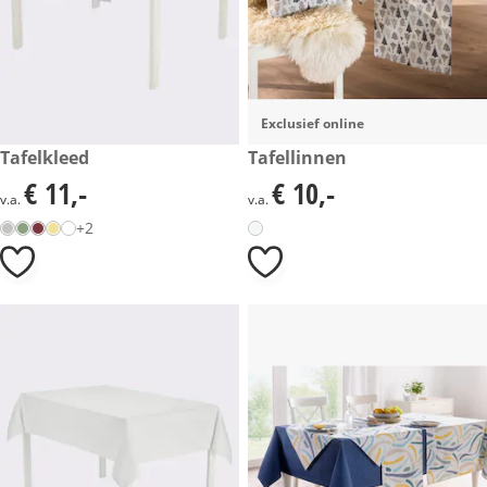
Exclusief online
€ 11,-
Tafelkleed
€ 10,-
Tafellinnen
€ 11,-
€ 10,-
€ 11,-
€ 10,-
v.a.
v.a.
+2