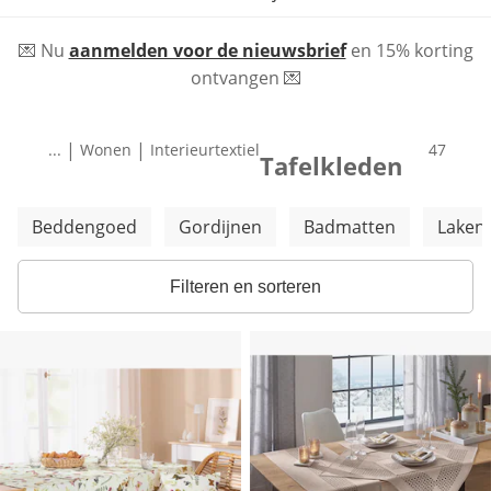
💌 Nu
aanmelden voor de nieuwsbrief
en 15% korting
ontvangen 💌
|
|
...
Wonen
Interieurtextiel
product
47
Tafelkleden
Meer categorieën overslaan
Beddengoed
Gordijnen
Badmatten
Laken
Filteren en sorteren