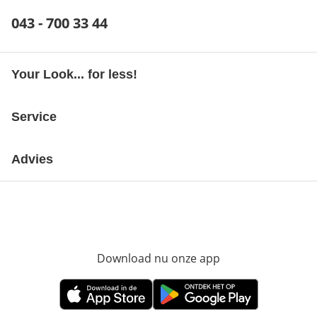
Telefoonnummer:
043 - 700 33 44
Opent telefoonclient
Your Look... for less!
Service
Advies
Download nu onze app
Opent in nieuw ve
Opent in nieuw venster
Opent in nieuw venster