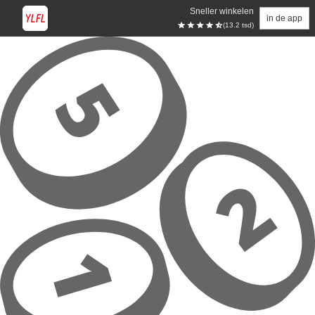
Sneller winkelen
in de app
(13.2 tsd)
Overslaan naar hoofdinhoud