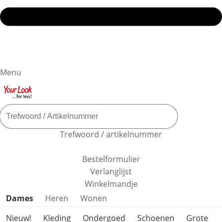
Menu
Trefwoord / artikelnummer
Bestelformulier
Verlanglijst
Winkelmandje
Productcategorieën overslaan
Dames
Heren
Wonen
Nieuw!
Kleding
Ondergoed
Schoenen
Grote