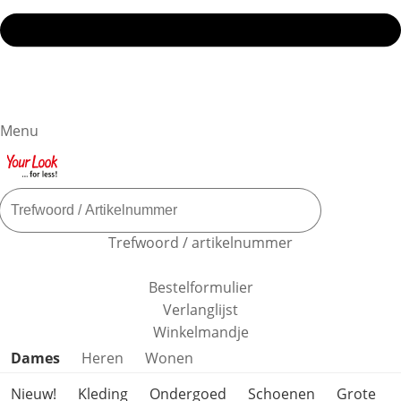
Menu
Trefwoord / artikelnummer
Bestelformulier
Verlanglijst
Winkelmandje
Productcategorieën overslaan
Dames
Heren
Wonen
Nieuw!
Kleding
Ondergoed
Schoenen
Grote