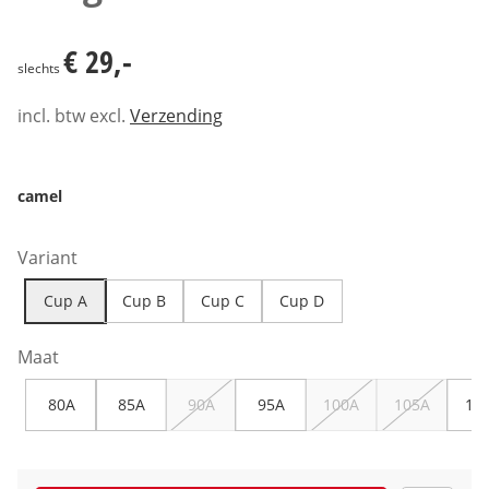
€ 29,-
€ 29,-
slechts
incl. btw excl.
Verzending
camel
Variant
Cup A
Cup B
Cup C
Cup D
Maat
80A
85A
90A
95A
100A
105A
11