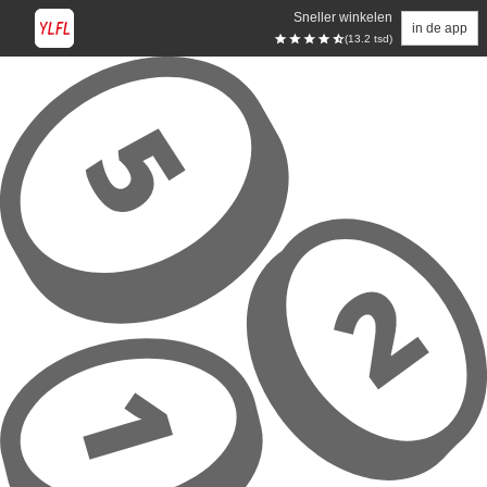
Sneller winkelen
in de app
(13.2 tsd)
Overslaan naar hoofdinhoud