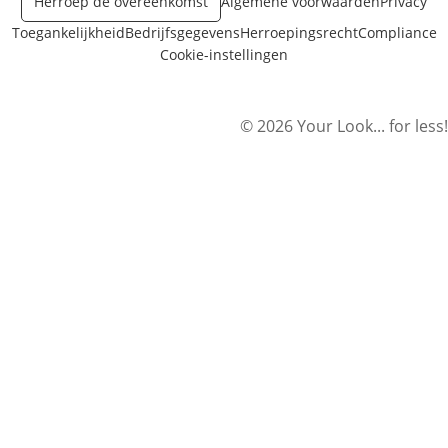
Herroep de overeenkomst
Algemene voorwaarden
Privacy
Toegankelijkheid
Bedrijfsgegevens
Herroepingsrecht
Compliance
Cookie-instellingen
© 2026 Your Look... for less!