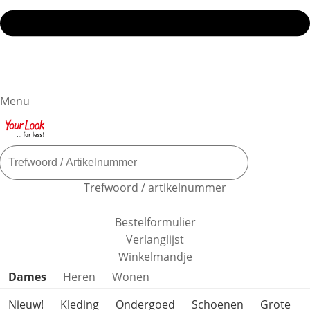
Menu
Trefwoord / artikelnummer
Bestelformulier
Verlanglijst
Winkelmandje
Productcategorieën overslaan
Dames
Heren
Wonen
Nieuw!
Kleding
Ondergoed
Schoenen
Grote