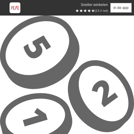
Sneller winkelen
in de app
(13.2 tsd)
Overslaan naar hoofdinhoud