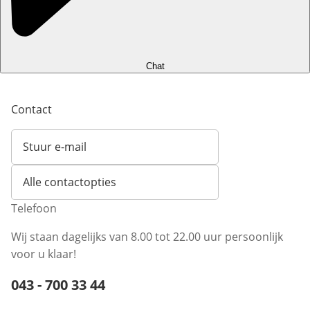
Chat
Contact
Stuur e-mail
Opent e-mailclient
Alle contactopties
Telefoon
Wij staan dagelijks van 8.00 tot 22.00 uur persoonlijk
voor u klaar!
Telefoonnummer:
043 - 700 33 44
Opent telefoonclient