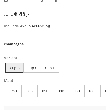
€ 45,-
€ 45,-
slechts
incl. btw excl.
Verzending
champagne
Variant
Cup B
Cup C
Cup D
Maat
75B
80B
85B
90B
95B
100B
10