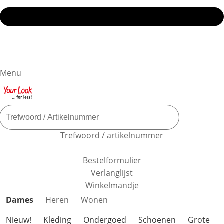
Menu
Trefwoord / artikelnummer
Bestelformulier
Verlanglijst
Winkelmandje
Productcategorieën overslaan
Dames
Heren
Wonen
Nieuw!
Kleding
Ondergoed
Schoenen
Grote