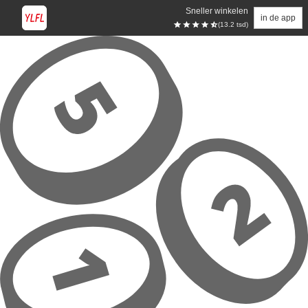
Sneller winkelen
in de app
(13.2 tsd)
Overslaan naar hoofdinhoud