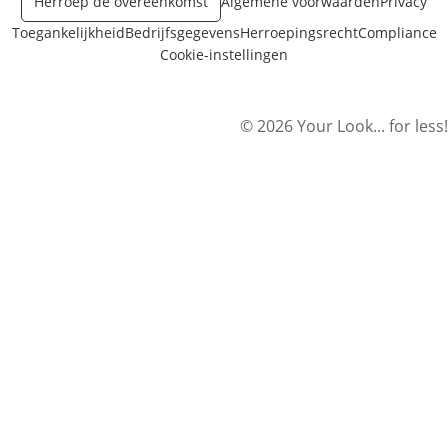
Herroep de overeenkomst
Algemene voorwaarden
Privacy
Toegankelijkheid
Bedrijfsgegevens
Herroepingsrecht
Compliance
Cookie-instellingen
© 2026 Your Look... for less!