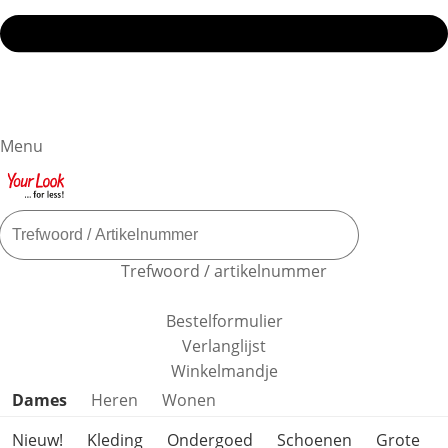
Menu
Trefwoord / artikelnummer
Bestelformulier
Verlanglijst
Winkelmandje
Productcategorieën overslaan
Dames
Heren
Wonen
Nieuw!
Kleding
Ondergoed
Schoenen
Grote