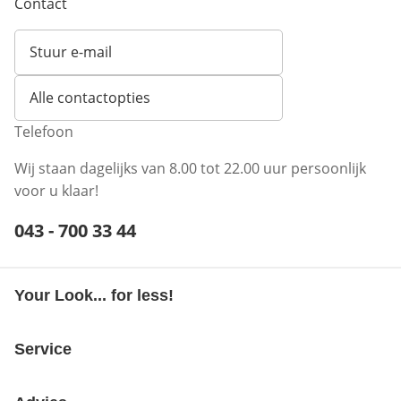
Contact
Stuur e-mail
Opent e-mailclient
Alle contactopties
Telefoon
Wij staan dagelijks van 8.00 tot 22.00 uur persoonlijk
voor u klaar!
Telefoonnummer:
043 - 700 33 44
Opent telefoonclient
Your Look... for less!
Service