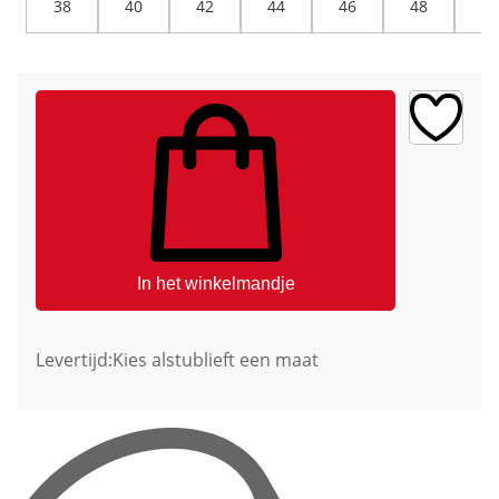
38
40
42
44
46
48
50
In het winkelmandje
Levertijd:
Kies alstublieft een maat