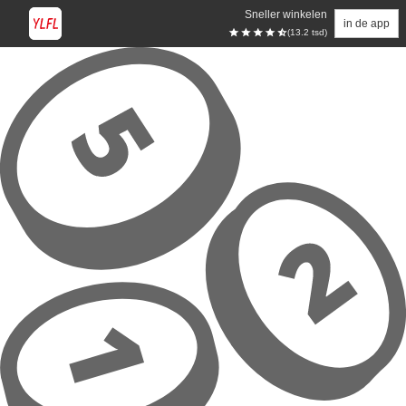
Sneller winkelen
in de app
(13.2 tsd)
Overslaan naar hoofdinhoud