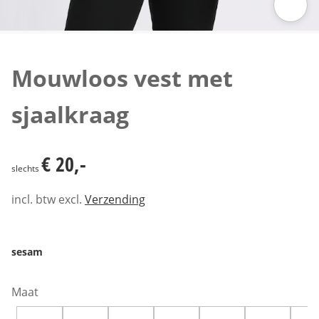
Klik om de afbeelding te vergroten
Mouwloos vest met
sjaalkraag
€ 20,-
€ 20,-
slechts
incl. btw excl.
Verzending
sesam
Maat