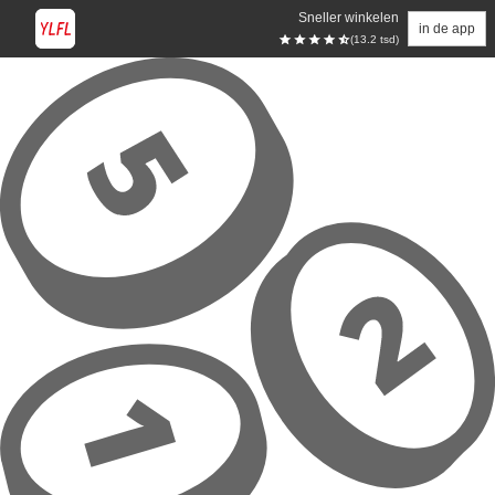
Sneller winkelen
in de app
(13.2 tsd)
Overslaan naar hoofdinhoud