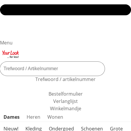
Menu
Trefwoord / artikelnummer
Bestelformulier
Verlanglijst
Winkelmandje
Productcategorieën overslaan
Dames
Heren
Wonen
Nieuw!
Kleding
Ondergoed
Schoenen
Grote