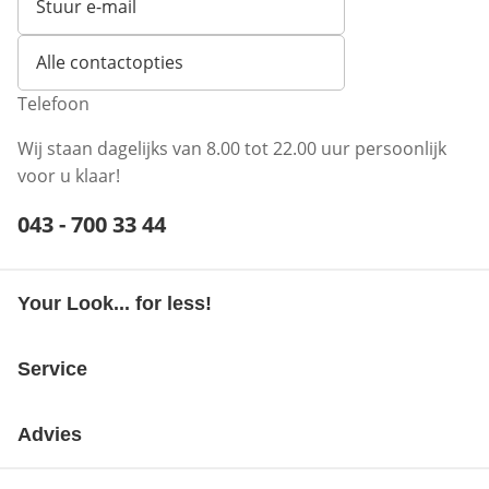
Stuur e-mail
Opent e-mailclient
Alle contactopties
Telefoon
Wij staan dagelijks van 8.00 tot 22.00 uur persoonlijk
voor u klaar!
Telefoonnummer:
043 - 700 33 44
Opent telefoonclient
Your Look... for less!
Service
Advies