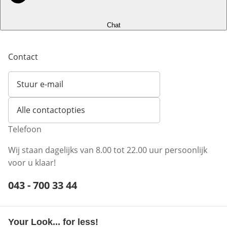
Chat
Contact
Stuur e-mail
Opent e-mailclient
Alle contactopties
Telefoon
Wij staan dagelijks van 8.00 tot 22.00 uur persoonlijk
voor u klaar!
Telefoonnummer:
043 - 700 33 44
Opent telefoonclient
Your Look... for less!