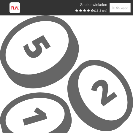
Sneller winkelen
in de app
(13.2 tsd)
Overslaan naar hoofdinhoud