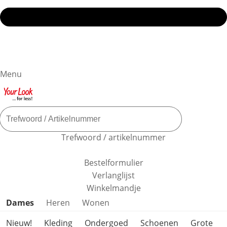
Menu
Trefwoord / artikelnummer
Bestelformulier
Verlanglijst
Winkelmandje
Productcategorieën overslaan
Dames
Heren
Wonen
Nieuw!
Kleding
Ondergoed
Schoenen
Grote