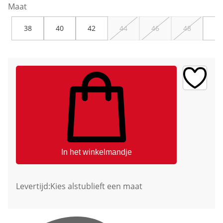
Maat
38
40
42
44
46
48
50
In het winkelmandje
Levertijd:
Kies alstublieft een maat