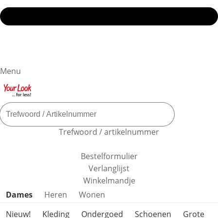
Menu
Trefwoord / artikelnummer
Bestelformulier
Verlanglijst
Winkelmandje
Productcategorieën overslaan
Dames
Heren
Wonen
Nieuw!
Kleding
Ondergoed
Schoenen
Grote