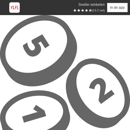
Sneller winkelen
in de app
(13.2 tsd)
Overslaan naar hoofdinhoud