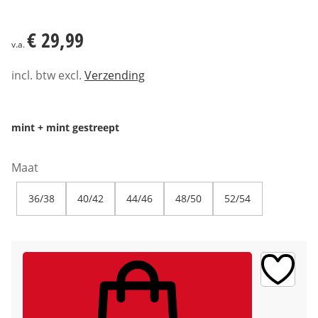
€ 29,99
€ 29,99
v.a.
incl. btw excl.
Verzending
mint + mint gestreept
Maat
36/38
40/42
44/46
48/50
52/54