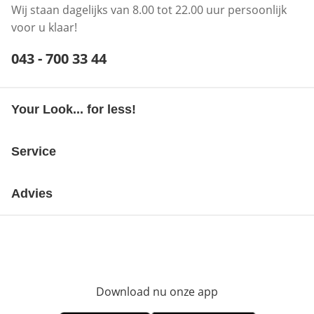
Wij staan dagelijks van 8.00 tot 22.00 uur persoonlijk
voor u klaar!
Telefoonnummer:
043 - 700 33 44
Opent telefoonclient
Your Look... for less!
Service
Advies
Download nu onze app
Opent in nieuw ve