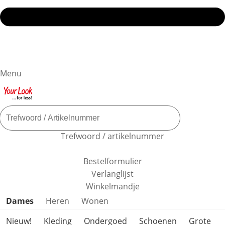
Menu
Trefwoord / artikelnummer
Bestelformulier
Verlanglijst
Winkelmandje
Productcategorieën overslaan
Dames
Heren
Wonen
Nieuw!
Kleding
Ondergoed
Schoenen
Grote