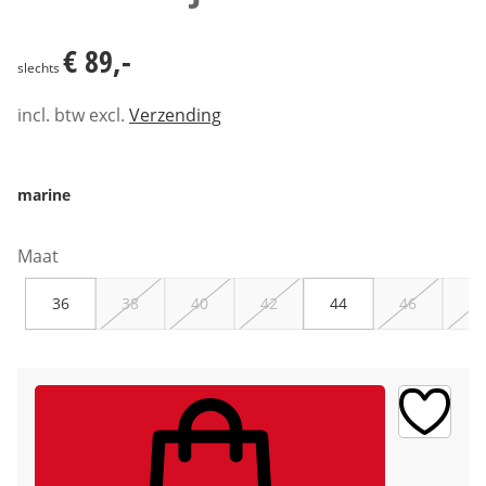
€ 89,-
€ 89,-
slechts
incl. btw excl.
Verzending
marine
Maat
36
38
40
42
44
46
48