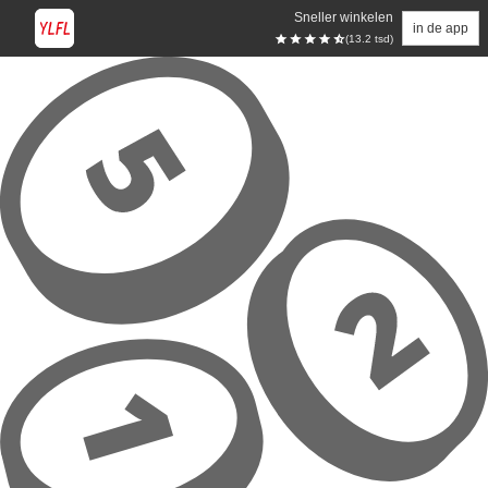
Sneller winkelen
in de app
(13.2 tsd)
Overslaan naar hoofdinhoud