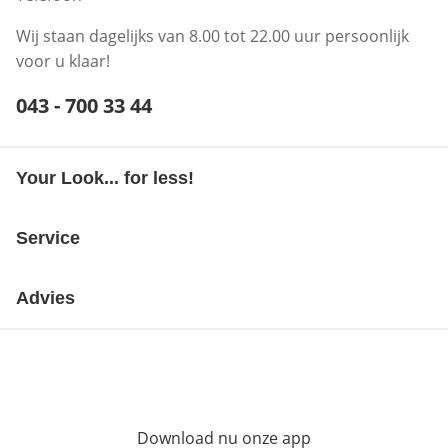
Wij staan dagelijks van 8.00 tot 22.00 uur persoonlijk
voor u klaar!
Telefoonnummer:
043 - 700 33 44
Opent telefoonclient
Your Look... for less!
Service
Advies
Download nu onze app
Opent in nieuw ve