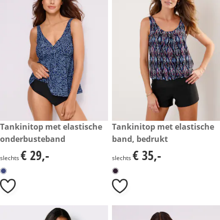
€ 29,-
Tankinitop met elastische
€ 35,-
Tankinitop met elastische
onderbusteband
band, bedrukt
€ 29,-
€ 35,-
€ 29,-
€ 35,-
slechts
slechts