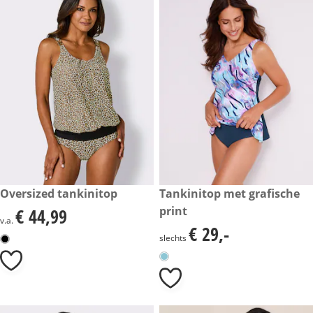
€ 44,99
Oversized tankinitop
€ 29,-
Tankinitop met grafische
print
€ 44,99
€ 44,99
v.a.
€ 29,-
€ 29,-
slechts