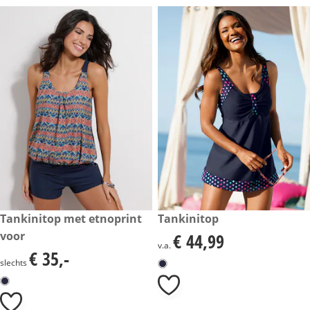
€ 35,-
Tankinitop met etnoprint
€ 44,99
Tankinitop
voor
€ 44,99
€ 44,99
v.a.
€ 35,-
€ 35,-
slechts