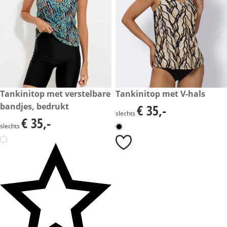
€ 35,-
Tankinitop met verstelbare
€ 35,-
Tankinitop met V-hals
bandjes, bedrukt
€ 35,-
€ 35,-
slechts
€ 35,-
€ 35,-
slechts