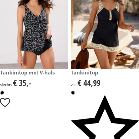
€ 35,-
Tankinitop met V-hals
€ 44,99
Tankinitop
€ 35,-
€ 44,99
€ 35,-
€ 44,99
slechts
v.a.