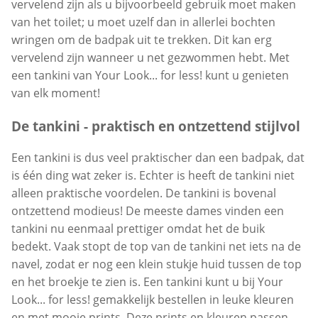
vervelend zijn als u bijvoorbeeld gebruik moet maken
van het toilet; u moet uzelf dan in allerlei bochten
wringen om de badpak uit te trekken. Dit kan erg
vervelend zijn wanneer u net gezwommen hebt. Met
een tankini van Your Look... for less! kunt u genieten
van elk moment!
De tankini - praktisch en ontzettend stijlvol
Een tankini is dus veel praktischer dan een badpak, dat
is één ding wat zeker is. Echter is heeft de tankini niet
alleen praktische voordelen. De tankini is bovenal
ontzettend modieus! De meeste dames vinden een
tankini nu eenmaal prettiger omdat het de buik
bedekt. Vaak stopt de top van de tankini net iets na de
navel, zodat er nog een klein stukje huid tussen de top
en het broekje te zien is. Een tankini kunt u bij Your
Look... for less! gemakkelijk bestellen in leuke kleuren
en met mooie prints. Deze prints en kleuren passen