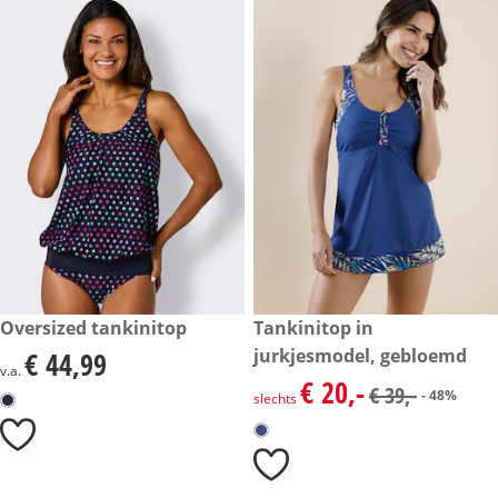
€ 44,99
Oversized tankinitop
kortingsprijs: € 20,-, vorige pri
Tankinitop in
- 48%
jurkjesmodel, gebloemd
€ 44,99
€ 44,99
v.a.
€ 20,-
kortingsprijs: € 20,-, vorige pri
€ 39,-
- 48%
slechts