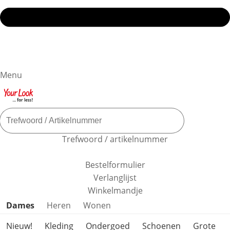
Menu
Trefwoord / artikelnummer
Bestelformulier
Verlanglijst
Winkelmandje
Productcategorieën overslaan
Dames
Heren
Wonen
Nieuw!
Kleding
Ondergoed
Schoenen
Grote