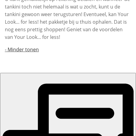
tankini toch niet helemaal is wat u zocht, kunt u de
tankini gewoon weer terugsturen! Eventueel, kan Your
Look... for less! het pakketje bij u thuis ophalen. Dat is
nog eens prettig shoppen! Geniet van de voordelen
van Your Look... for less!
-
Minder tonen