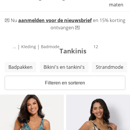
maten
💌 Nu
aanmelden voor de nieuwsbrief
en 15% korting
ontvangen 💌
|
|
...
Kleding
Badmode
producten
12
Tankinis
Meer categorieën overslaan
Badpakken
Bikini's en tankini's
Strandmode
Filteren en sorteren