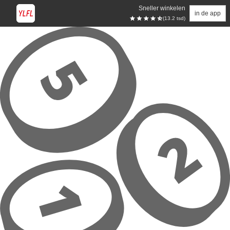
Sneller winkelen
in de app
(13.2 tsd)
Overslaan naar hoofdinhoud