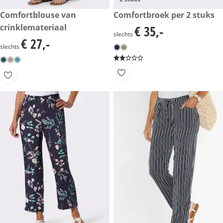
€ 27,-
Comfortblouse van
€ 35,-
Comfortbroek per 2 stuks
crinklemateriaal
€ 35,-
€ 35,-
slechts
€ 27,-
€ 27,-
slechts