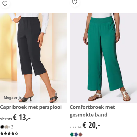
Megaprijs
€ 13,-
Capribroek met persplooi
€ 20,-
Comfortbroek met
gesmokte band
€ 13,-
€ 13,-
slechts
€ 20,-
€ 20,-
+3
slechts