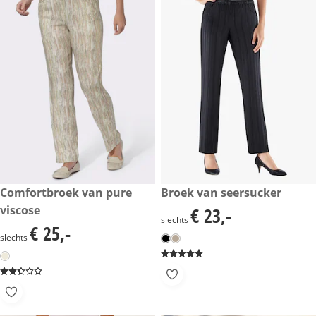
€ 25,-
Comfortbroek van pure
€ 23,-
Broek van seersucker
viscose
€ 23,-
€ 23,-
slechts
€ 25,-
€ 25,-
slechts