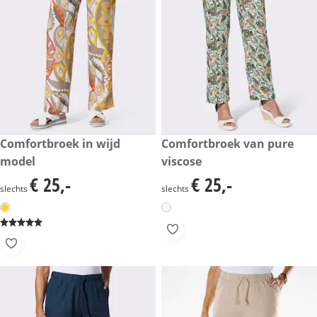
€ 25,-
Comfortbroek in wijd
€ 25,-
Comfortbroek van pure
model
viscose
€ 25,-
€ 25,-
€ 25,-
€ 25,-
slechts
slechts