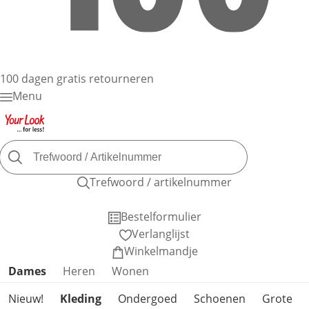
100 dagen gratis retourneren
Menu
Trefwoord / artikelnummer
Bestelformulier
Verlanglijst
Winkelmandje
Productcategorieën overslaan
Dames
Heren
Wonen
Nieuw!
Kleding
Ondergoed
Schoenen
Grote