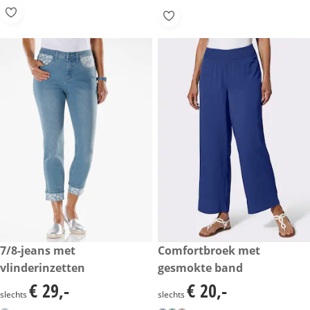
€ 29,-
7/8-jeans met
€ 20,-
Comfortbroek met
vlinderinzetten
gesmokte band
€ 29,-
€ 20,-
€ 29,-
€ 20,-
slechts
slechts