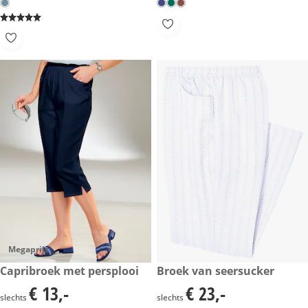
Megaprijs
€ 13,-
Capribroek met persplooi
€ 23,-
Broek van seersucker
€ 13,-
€ 23,-
€ 13,-
€ 23,-
slechts
slechts