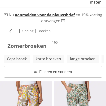
maten
💌 Nu
aanmelden voor de nieuwsbrief
en 15% korting
ontvangen 💌
|
|
...
Kleding
Broeken
producten
165
Zomerbroeken
Meer categorieën overslaan
Capribroek
korte broeken
lange broeken
Filteren en sorteren