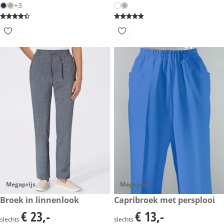
+3
Megaprijs
Megaprijs
€ 23,-
Broek in linnenlook
€ 13,-
Capribroek met persplooi
€ 23,-
€ 13,-
€ 23,-
€ 13,-
slechts
slechts