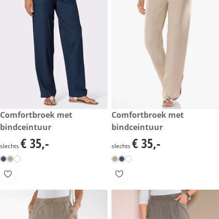
€ 35,-
Comfortbroek met
€ 35,-
Comfortbroek met
bindceintuur
bindceintuur
€ 35,-
€ 35,-
€ 35,-
€ 35,-
slechts
slechts