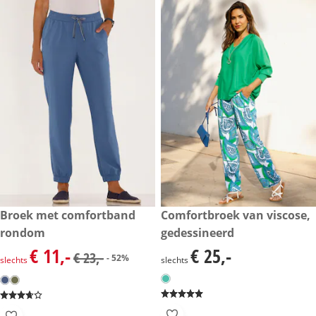
kortingsprijs: € 11,-, vorige prijs: € 23,-
Broek met comfortband
€ 25,-
Comfortbroek van viscose,
- 52%
rondom
gedessineerd
€ 11,-
€ 25,-
kortingsprijs: € 11,-, vorige prijs: € 23,-
€ 25,-
€ 23,-
- 52%
slechts
slechts