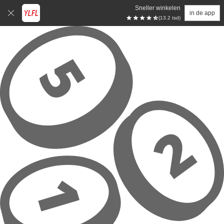
Sneller winkelen
in de app
(13.2 tsd)
Overslaan naar hoofdinhoud