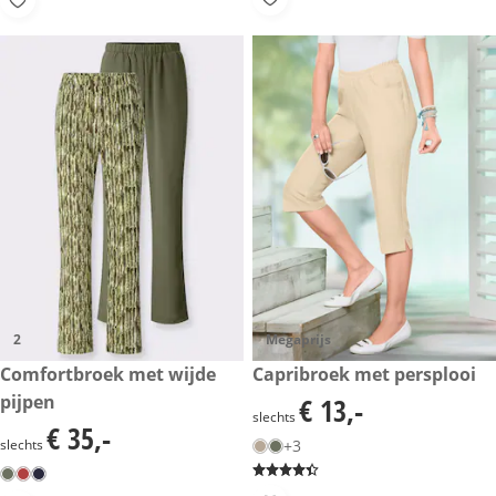
2
Megaprijs
€ 35,-
Comfortbroek met wijde
€ 13,-
Capribroek met persplooi
pijpen
€ 13,-
€ 13,-
slechts
€ 35,-
€ 35,-
slechts
+3