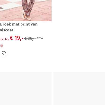
kortingsprijs: € 19,-, vorige prijs: € 25,-
Broek met print van
- 24%
viscose
€ 19,-
kortingsprijs: € 19,-, vorige prijs: € 25,-
€ 25,-
- 24%
slechts