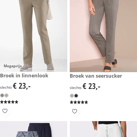
Megaprijs
€ 23,-
Broek in linnenlook
€ 23,-
Broek van seersucker
€ 23,-
€ 23,-
€ 23,-
€ 23,-
slechts
slechts