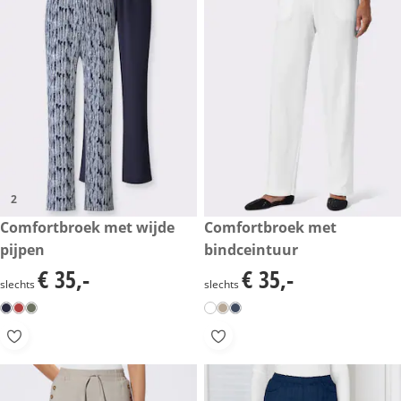
2
€ 35,-
Comfortbroek met wijde
€ 35,-
Comfortbroek met
pijpen
bindceintuur
€ 35,-
€ 35,-
€ 35,-
€ 35,-
slechts
slechts