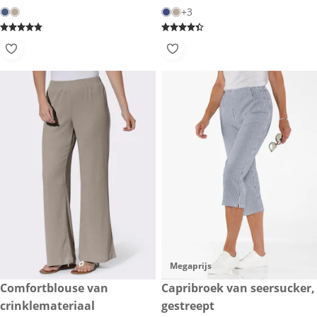
+3
Megaprijs
€ 27,-
Comfortblouse van
€ 25,-
Capribroek van seersucker,
crinklemateriaal
gestreept