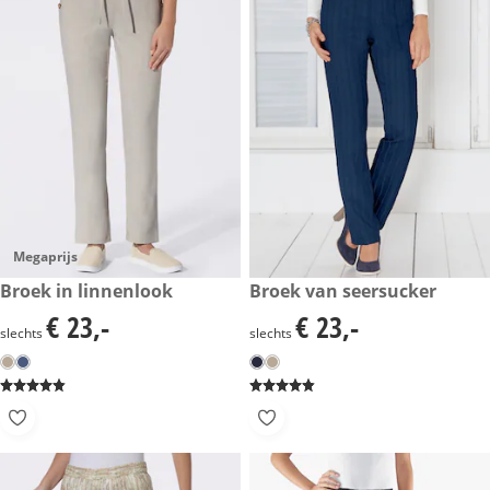
Megaprijs
€ 23,-
Broek in linnenlook
€ 23,-
Broek van seersucker
€ 23,-
€ 23,-
€ 23,-
€ 23,-
slechts
slechts