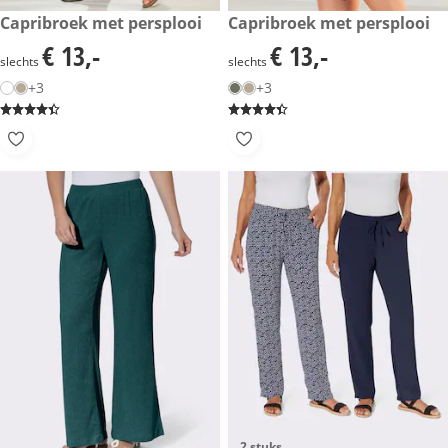
€ 13,-
Capribroek met persplooi
€ 13,-
Capribroek met persplooi
€ 13,-
€ 13,-
€ 13,-
€ 13,-
slechts
slechts
+3
+3
2 stuks