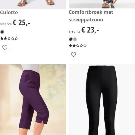
€ 23,-
Comfortbroek met
€ 25,-
Culotte
streeppatroon
€ 25,-
€ 25,-
slechts
€ 23,-
€ 23,-
slechts