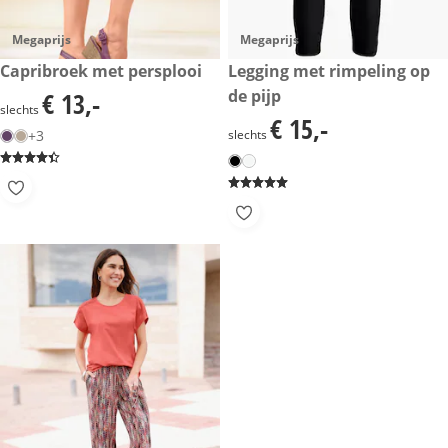
Megaprijs
Megaprijs
€ 13,-
Capribroek met persplooi
€ 15,-
Legging met rimpeling op
de pijp
€ 13,-
€ 13,-
slechts
€ 15,-
€ 15,-
+3
slechts