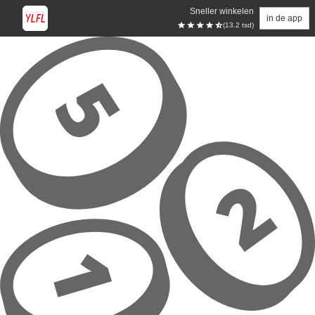
Sneller winkelen
in de app
(13.2 tsd)
Overslaan naar hoofdinhoud