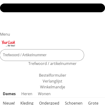
Menu
Trefwoord / artikelnummer
Bestelformulier
Verlanglijst
Winkelmandje
Productcategorieën overslaan
Dames
Heren
Wonen
Nieuw!
Kleding
Ondergoed
Schoenen
Grote