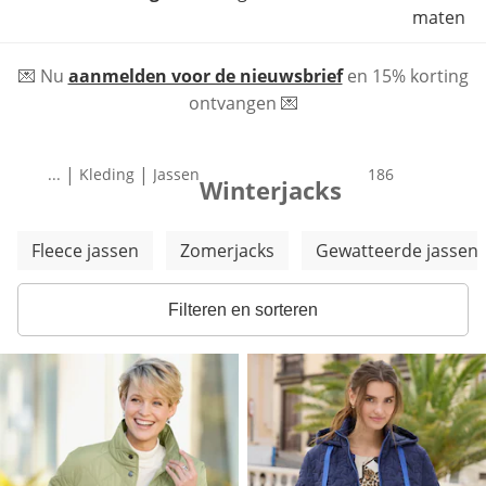
maten
💌 Nu
aanmelden voor de nieuwsbrief
en 15% korting
ontvangen 💌
|
|
...
Kleding
Jassen
producten
186
Winterjacks
Meer categorieën overslaan
Fleece jassen
Zomerjacks
Gewatteerde jassen
Filteren en sorteren