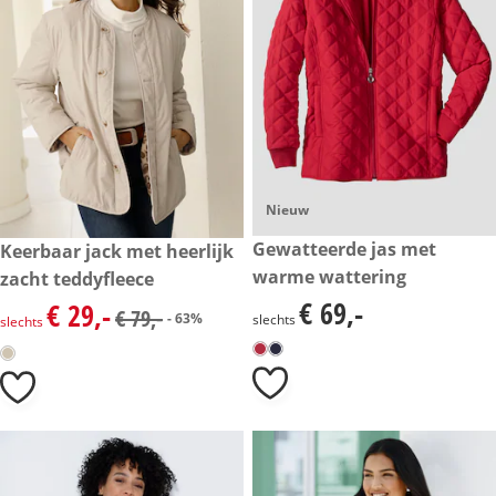
Nieuw
€ 69,-
Gewatteerde jas met
kortingsprijs: € 29,-, vorige prijs: € 79,-
Keerbaar jack met heerlijk
- 63%
warme wattering
zacht teddyfleece
€ 69,-
€ 29,-
€ 69,-
kortingsprijs: € 29,-, vorige prijs: € 79,-
€ 79,-
- 63%
slechts
slechts