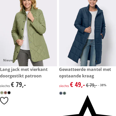
Nieuw
€ 79,-
Lang jack met vierkant
kortingsprijs: € 49,-, vorige pri
Gewatteerde mantel met
- 38%
doorgestikt patroon
opstaande kraag
€ 79,-
€ 49,-
€ 79,-
kortingsprijs: € 49,-, vorige pri
€ 79,-
- 38%
slechts
slechts