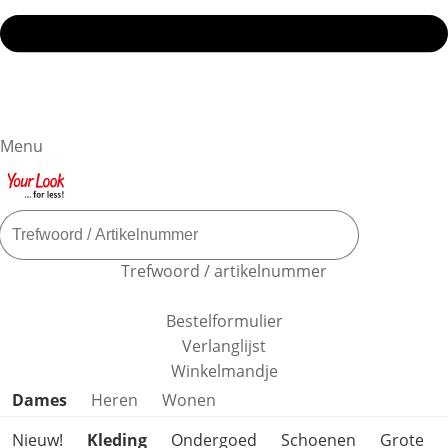
Menu
Trefwoord / artikelnummer
Bestelformulier
Verlanglijst
Winkelmandje
Productcategorieën overslaan
Dames
Heren
Wonen
Nieuw!
Kleding
Ondergoed
Schoenen
Grote