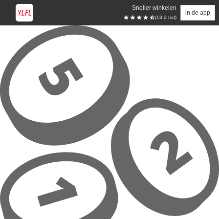
Sneller winkelen
in de app
(13.2 tsd)
Overslaan naar hoofdinhoud