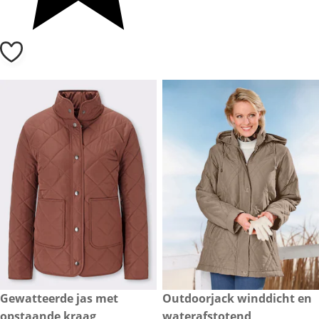
kortingsprijs: € 39,-, vorige prijs: € 69,-
Gewatteerde jas met
€ 69,-
Outdoorjack winddicht en
- 43%
opstaande kraag
waterafstotend