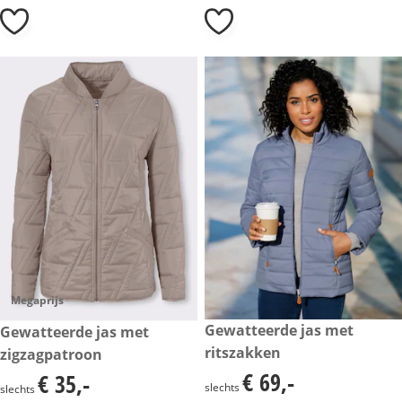
Megaprijs
€ 69,-
Gewatteerde jas met
€ 35,-
Gewatteerde jas met
ritszakken
zigzagpatroon
€ 69,-
€ 35,-
€ 69,-
€ 35,-
slechts
slechts