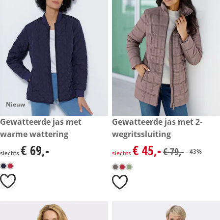
Nieuw
€ 69,-
Gewatteerde jas met
kortingsprijs: € 45,-, vorige pri
Gewatteerde jas met 2-
- 43%
warme wattering
wegritssluiting
€ 69,-
€ 45,-
€ 69,-
kortingsprijs: € 45,-, vorige pri
€ 79,-
- 43%
slechts
slechts