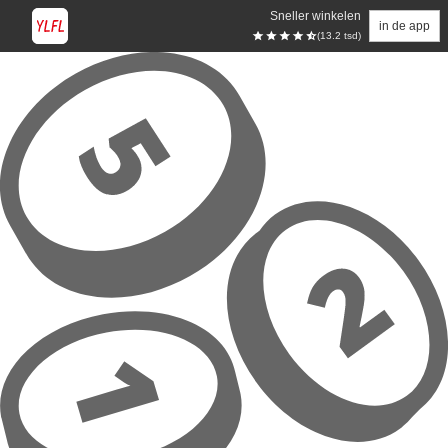
Sneller winkelen
in de app
(13.2 tsd)
Overslaan naar hoofdinhoud