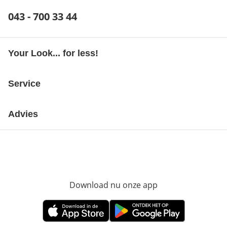
Telefoonnummer:
043 - 700 33 44
Opent telefoonclient
Your Look... for less!
Service
Advies
Download nu onze app
Opent in nieuw ve
Opent in nieuw venster
Opent in nieuw venster