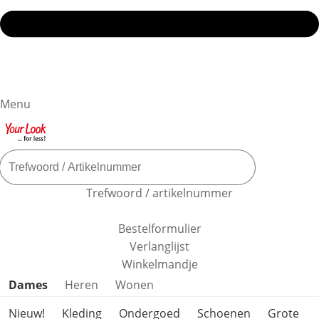
Menu
Trefwoord / artikelnummer
Bestelformulier
Verlanglijst
Winkelmandje
Productcategorieën overslaan
Dames
Heren
Wonen
Nieuw!
Kleding
Ondergoed
Schoenen
Grote