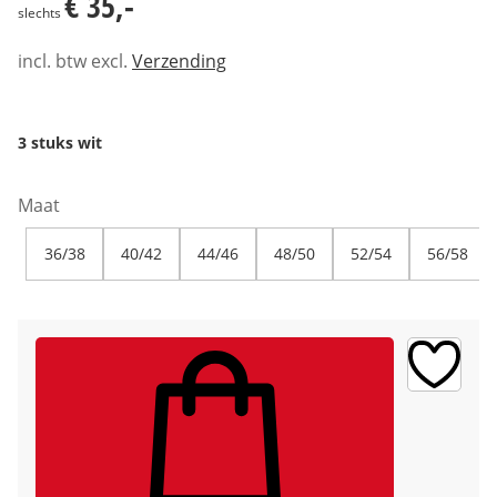
€ 35,-
slechts
incl. btw excl.
Verzending
3 stuks wit
Maat
36/38
40/42
44/46
48/50
52/54
56/58